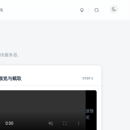
科
理不上传服务器。
 预览与截取
STEP 2
源预
览