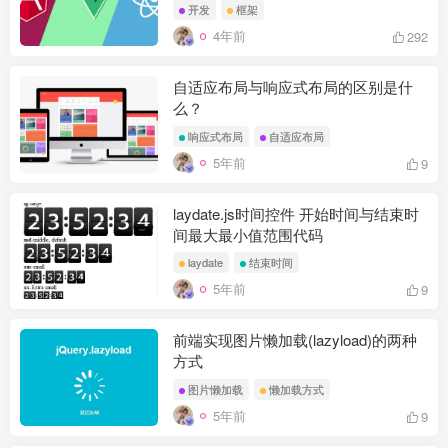
开发
框架
4年前
292
自适应布局与响应式布局的区别是什
么？
响应式布局
自适应布局
5年前
9
laydate.js时间控件 开始时间与结束时
间最大最小值范围代码
laydate
结束时间
5年前
9
前端实现图片懒加载(lazyload)的两种
方式
图片懒加载
懒加载方式
5年前
9