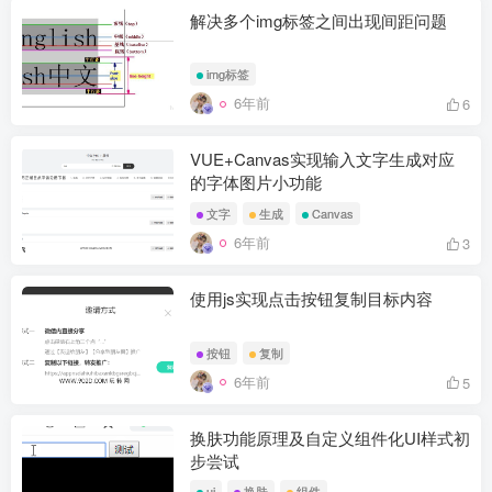
解决多个img标签之间出现间距问题
img标签
6年前
6
VUE+Canvas实现输入文字生成对应
的字体图片小功能
文字
生成
Canvas
6年前
3
使用js实现点击按钮复制目标内容
按钮
复制
6年前
5
换肤功能原理及自定义组件化UI样式初
步尝试
ui
换肤
组件