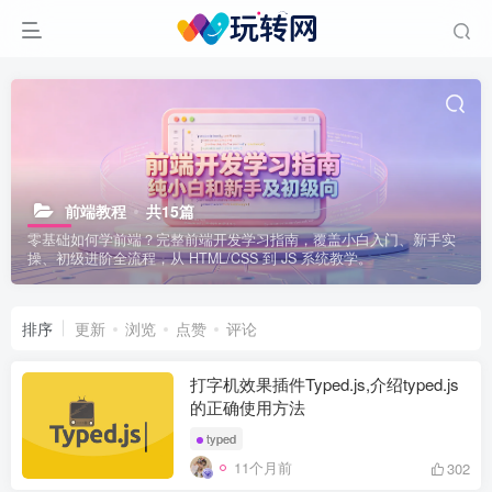
前端教程
共15篇
零基础如何学前端？完整前端开发学习指南，覆盖小白入门、新手实
操、初级进阶全流程，从 HTML/CSS 到 JS 系统教学。
排序
更新
浏览
点赞
评论
打字机效果插件Typed.js,介绍typed.js
的正确使用方法
typed
11个月前
302