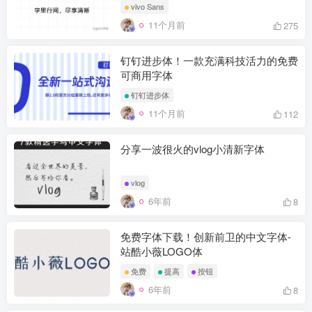
vivo Sans
11个月前
275
钉钉进步体！一款充满科技活力的免费
可商用字体
钉钉进步体
11个月前
112
分享一波很火的vlog小清新字体
vlog
6年前
8
免费字体下载！创新前卫的中文字体-
站酷小薇LOGO体
免费
提高
按钮
6年前
8