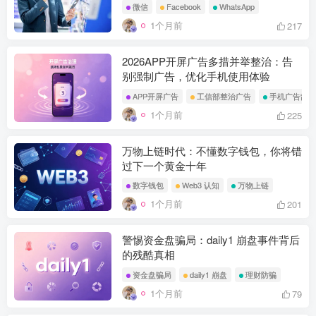
微信
Facebook
WhatsApp
1个月前
217
2026APP开屏广告多措并举整治：告
别强制广告，优化手机使用体验
APP开屏广告
工信部整治广告
手机广告乱象
1个月前
225
万物上链时代：不懂数字钱包，你将错
过下一个黄金十年
数字钱包
Web3 认知
万物上链
1个月前
201
警惕资金盘骗局：daily1 崩盘事件背后
的残酷真相
资金盘骗局
daily1 崩盘
理财防骗
1个月前
79