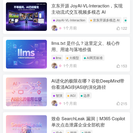
京东开源 JoyAI-VL-Interaction，实现
主动流式交互视频多模态 AI
JoyAI-VL-Interaction
京东开源多模态 AI
流
1个月前
122
llms.txt 是什么？这里定义、核心作
用、用途与落地价值
llms
大模型
AI网页标准
1个月前
153
AI进化的极限在哪？谷歌DeepMind带
你看清AGI到ASI的演化路径
智演
AGI
边界
1个月前
215
致命 SearchLeak 漏洞｜M365 Copilot
单次点击泄露企业全部机密
安全
漏洞
泄密