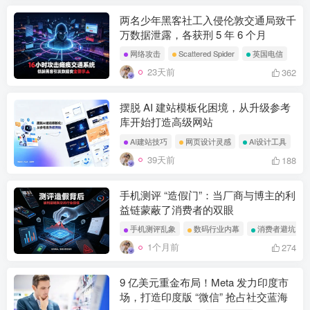
两名少年黑客社工入侵伦敦交通局致千
万数据泄露，各获刑 5 年 6 个月
网络攻击
Scattered Spider
英国电信
23天前
362
摆脱 AI 建站模板化困境，从升级参考
库开始打造高级网站
AI建站技巧
网页设计灵感
AI设计工具
39天前
188
手机测评 “造假门”：当厂商与博主的利
益链蒙蔽了消费者的双眼
手机测评乱象
数码行业内幕
消费者避坑
1个月前
274
9 亿美元重金布局！Meta 发力印度市
场，打造印度版 “微信” 抢占社交蓝海