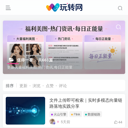
值得一看
共663篇
更新大量福利美图,热门资讯,每日正能量
排序
更新
浏览
点赞
评论
文件上传即可检索｜实时多模态向量链
路落地实践分享
火山引擎
Flink
数据链路
5天前
44