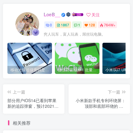
LoeB__
关注
0
1867
1
128
764W+
穷人玩车，富人玩表，屌丝玩电脑。
移动光猫超级密码是多少？移动光猫超级管理员后台账号与密码
微信官宣瘦身！批量清理原图新功能来了 安卓、iOS均可使用
上一篇
下一篇
部分用户iOS14已看到苹果
小米新款手机专利环绕屏：
新的追踪弹窗，预计2021年
顶部和底部环绕的 Mix
初全面展开
Alpha
相关推荐