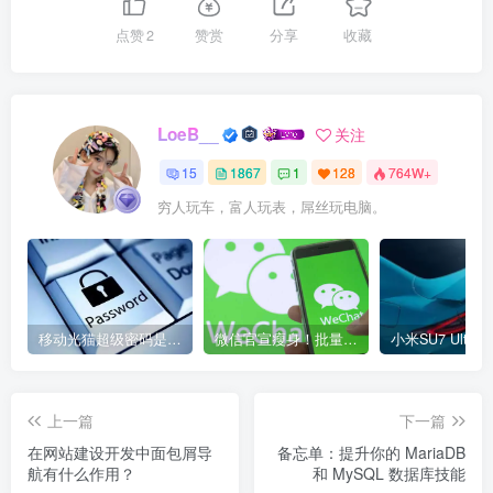
点赞
2
赞赏
分享
收藏
LoeB__
关注
15
1867
1
128
764W+
穷人玩车，富人玩表，屌丝玩电脑。
移动光猫超级密码是多少？移动光猫超级管理员后台账号与密码
微信官宣瘦身！批量清理原图新功能来了 安卓、iOS均可使用
上一篇
下一篇
在网站建设开发中面包屑导
备忘单：提升你的 MariaDB
航有什么作用？
和 MySQL 数据库技能