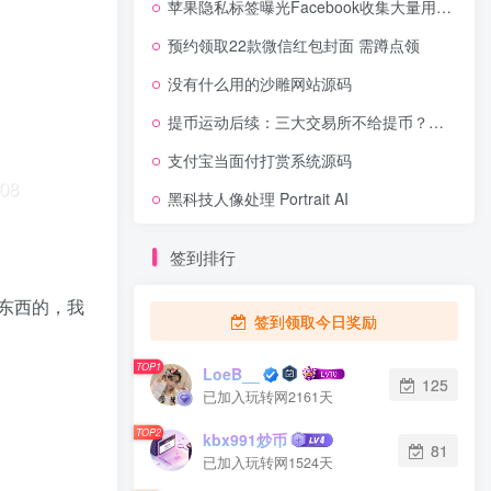
苹果隐私标签曝光Facebook收集大量用户信息
预约领取22款微信红包封面 需蹲点领
没有什么用的沙雕网站源码
提币运动后续：三大交易所不给提币？有币真的可以为所欲为！
支付宝当面付打赏系统源码
黑科技人像处理 Portrait AI
签到排行
东西的，我
签到领取今日奖励
TOP1
LoeB__
125
已加入玩转网2161天
TOP2
kbx991炒币
81
已加入玩转网1524天