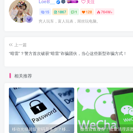
LoeB__
关注
15
1867
1
128
764W+
穷人玩车，富人玩表，屌丝玩电脑。
上一篇
“暗雷”？警方首次破获“暗雷”诈骗团伙，当心这些新型诈骗方式！
相关推荐
移动光猫超级密码是多少？移动光猫超级管理员后台账号与密码