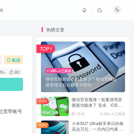
科
热榜文章
TOP1
私信
11.8W+人已阅读
8W+
80
移动光猫超级密码是多少？移动光猫超
级管理员后台账号与密码
微信官宣瘦身！批量清理原
TOP2
图新功能来了 安卓、iOS均
可使用
过宽带账号
1年前
9.3W+人已阅读
小米SU7 Ultra租车单日价格
TOP3
高达万元：一月内已约满 预