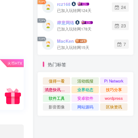
TOP3
rcz168
24
已加入玩转网124天
TOP4
肆意网络
23
已加入玩转网178天
TOP5
MacKen
7
已加入玩转网15天
火币HTX
热门标签
值得一看
活动线报
Pi Network
消息快讯查看更多 》》
业界动态
技巧分享
软件工具
安卓软件
wordpress
影音图像
网站源码
区块资讯