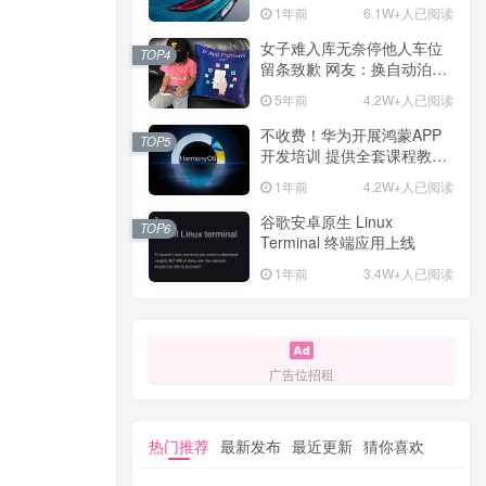
计一年回本
1年前
6.1W+人已阅读
女子难入库无奈停他人车位
TOP4
留条致歉 网友：换自动泊车
来
5年前
4.2W+人已阅读
不收费！华为开展鸿蒙APP
TOP5
开发培训 提供全套课程教学
资源
1年前
4.2W+人已阅读
谷歌安卓原生 Linux
TOP6
Terminal 终端应用上线
1年前
3.4W+人已阅读
广告位招租
热门推荐
最新发布
最近更新
猜你喜欢