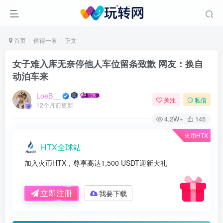
首页
值得一看
正文
女子难入库无奈停他人车位留条致歉 网友：换自
动泊车来
LoeB__
关注
私信
12个月前更新
4.2W+
145
火币HTX
HTX全球站
加入火币HTX，尊享高达1,500 USDT迎新大礼
立即注册
我要下载