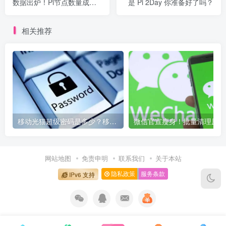
数据出炉！Pi节点数量成为
是 Pi 2Day 你准备好了吗？
全球第一！
相关推荐
移动光猫超级密码是多少？移动光猫超级管理员后台账号与密码
微信
网站地图
免责申明
联系我们
关于本站
隐私政策
服务条款
IPv6 支持