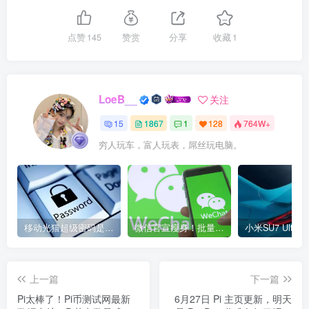
点赞
145
赞赏
分享
收藏
1
LoeB__
关注
15
1867
1
128
764W+
穷人玩车，富人玩表，屌丝玩电脑。
移动光猫超级密码是多少？移动光猫超级管理员后台账号与密码
微信官宣瘦身！批量清理原图新功能来了 安卓、iOS均可使用
上一篇
下一篇
Pi太棒了！Pi币测试网最新
6月27日 Pi 主页更新，明天