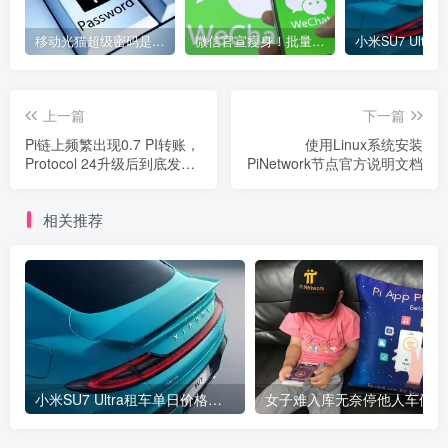
移动光猫超级密码是多少？移动光猫超级管理员后台账号与密码
微信官宣瘦身！批量清理原图新功能来了 安卓、iOS均可使用
上一篇
下一篇
Pi链上频繁出现0.7 PI转账，
使用Linux系统安装
Protocol 24升级后到底发生
PiNetwork节点官方说明文档
了什么？
相关推荐
小米SU7 Ultra租车单日价格高达万元：一月内已约满 预计一年回本
女