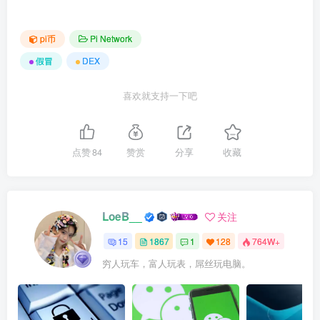
pi币
Pi Network
假冒
DEX
喜欢就支持一下吧
点赞
84
赞赏
分享
收藏
LoeB__
关注
15
1867
1
128
764W+
穷人玩车，富人玩表，屌丝玩电脑。