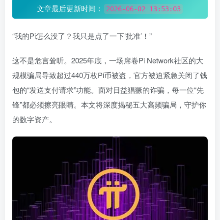
文章最后更新时间：
2026-06-02 13:53:03
“我的Pi怎么没了？我只是点了一下‘批准’！”
这不是危言耸听。2025年底，一场席卷Pi Network社区的大
规模骗局导致超过440万枚Pi币被盗，官方被迫紧急关闭了钱
包的“发送支付请求”功能。面对日益猖獗的诈骗，每一位“先
锋”都必须擦亮眼睛。本文将深度揭秘五大高频骗局，守护你
的数字资产。