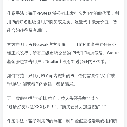
作案手法：骗子在Stellar等公链上发行名为“PI”的假代币，利
用Pi的知名度吸引用户购买或兑换。这些代币毫无价值，智
能合约往往留有后门。
官方声明：Pi Network官方明确——目前Pi币尚未在任何公
链正式发行，所有二级市场交易的“Pi代币”均属假冒。Stellar
基金会也警告用户：“Stellar上没有经过验证的Pi代币。”
如何防范：只认可Pi App内挖出的Pi。任何需要你“买币”或
“兑换”才能获得Pi的途径，都是骗局。
五、虚假空投与“矿机”推广：拉人头还是割韭菜？
“邀请好友即送XXX枚Pi！”、“购买云算力加速挖矿！”
作案手法：骗子利用Pi的热度，制作虚假空投活动或推销所