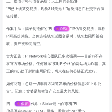
三、虚假价格与假交易所：天上掉的是陷阱
“Pi已上线某交易所，现价314美元！”这类消息在社交平台疯
狂传播。
作案手法：骗子制造假的“Pi
”或仿冒交易所，宣称
DEX
Pi可高价兑换。当你连接钱包试图交易时，钱包权限即被窃
取，资产被瞬间清空。
官方正告：Pi Network核心团队已多次强调——目前Pi不存
在官方市场价格。任何显示“实时Pi价格”的网站均为诈骗。真
正的Pi仍处于封闭主网阶段，尚未在任何公链正式发行。
如何防范：忽略一切非官方渠道发布的价格信息和“上币公
告”。记住：贪婪是加密资产安全最大的风险。
四、
代币：Stellar链上的“李鬼”Pi
假冒
你是否在Stellar（XLM）网络上看到过“Pi代币”？