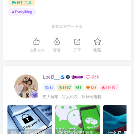
软件工具
Everything
喜欢就支持一下吧
点赞
275
赞赏
分享
收藏
LoeB__
关注
15
1867
1
128
764W+
穷人玩车，富人玩表，屌丝玩电脑。
移动光猫超级密码是多少？移动光猫超级管理员后台账号与密码
微信官宣瘦身！批量清理原图新功能来了 安卓、iOS均可使用