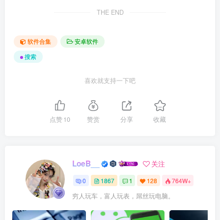
THE END
软件合集
安卓软件
搜索
喜欢就支持一下吧
点赞
10
赞赏
分享
收藏
LoeB__
关注
0
1867
1
128
764W+
穷人玩车，富人玩表，屌丝玩电脑。