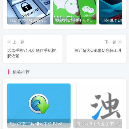
移动光猫超级密码是多少？移动光猫超级管理员后台账号与密码
微信官宣瘦身！批量清理原图新功能来了 安卓、iOS均可使用
上一篇
下一篇
远离手机v4.4.6 锁住手机摆
最近超火O泡果奶恶搞工具
脱依赖
相关推荐
磁力下载工具 蟒蛇下载-BTv2.8V2支持下载各种资源
清浊v1.9.1 专业版 安卓手机垃圾