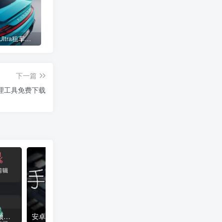
小米SU7 Ultra租车单日价格高达万元：一月内已约满 预计一年回本
女子难入库无奈停他人车位留条致歉 网友：换自动泊车来
不收费！华为开展鸿蒙APP开发培训 提供全套课程教学资源
下一篇
清理工具免费下载
提取视频中的背景音乐-音频提取管家-专业的音频提取和音频剪辑软件
安卓隐秘参数v2.7.9硬件检测 更新置顶