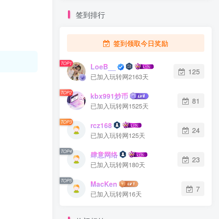
签到排行
签到领取今日奖励
TOP1
LoeB__
125
已加入玩转网2163天
TOP2
kbx991炒币
81
已加入玩转网1525天
TOP3
rcz168
24
已加入玩转网125天
TOP4
肆意网络
23
已加入玩转网180天
TOP5
MacKen
7
已加入玩转网16天