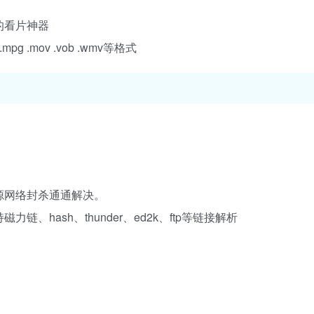
力
的看片神器
g .mpg .mov .vob .wmv等格式
源网络封杀通通解决。
hash、thunder、ed2k、ftp等链接解析