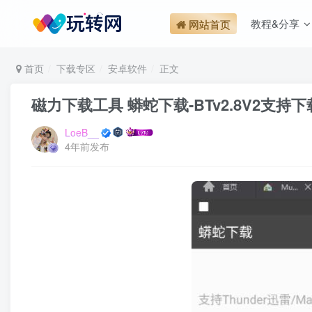
教程&分享
网站首页
首页
下载专区
安卓软件
正文
磁力下载工具 蟒蛇下载-BTv2.8V2支持
LoeB__
4年前发布