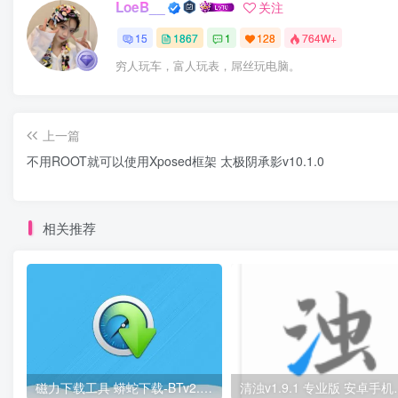
LoeB__
关注
15
1867
1
128
764W+
穷人玩车，富人玩表，屌丝玩电脑。
上一篇
不用ROOT就可以使用Xposed框架 太极阴承影v10.1.0
相关推荐
磁力下载工具 蟒蛇下载-BTv2.8V2支持下载各种资源
清浊v1.9.1 