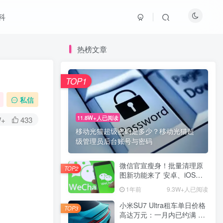
科
热榜文章
TOP1
私信
11.8W+人已阅读
W+
433
移动光猫超级密码是多少？移动光猫超
级管理员后台账号与密码
微信官宣瘦身！批量清理原
TOP2
图新功能来了 安卓、iOS均
可使用
1年前
9.3W+人已阅读
小米SU7 Ultra租车单日价格
TOP3
高达万元：一月内已约满 预