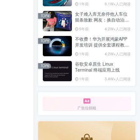
计一年回本
1年前
6.1W+人已阅读
女子难入库无奈停他人车位
TOP4
留条致歉 网友：换自动泊车
来
5年前
4.2W+人已阅读
不收费！华为开展鸿蒙APP
TOP5
开发培训 提供全套课程教学
资源
1年前
4.2W+人已阅读
谷歌安卓原生 Linux
TOP6
Terminal 终端应用上线
1年前
3.4W+人已阅读
广告位招租