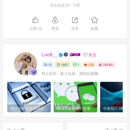
喜欢就支持一下吧
点赞
12
赞赏
分享
收藏
LoeB__
关注
15
1867
1
128
764W+
穷人玩车，富人玩表，屌丝玩电脑。
移动光猫超级密码是多少？移动光猫超级管理员后台账号与密码
微信官宣瘦身！批量清理原图新功能来了 安卓、iOS均可使用
上一篇
下一篇