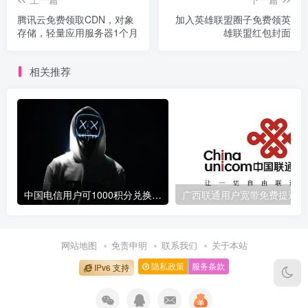
腾讯云免费领取CDN，对象
加入英雄联盟圈子免费领英
存储，轻量应用服务器1个月
雄联盟红包封面
相关推荐
中国电信用户可1000积分兑换10元话费
广
网站地图
免责申明
联系我们
关于本站
隐私政策
服务条款
IPv6 支持