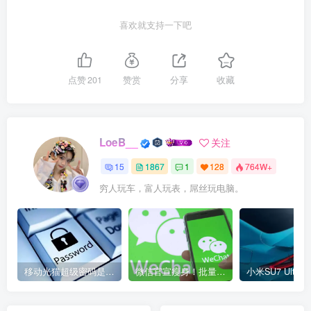
喜欢就支持一下吧
点赞
201
赞赏
分享
收藏
LoeB__
关注
15
1867
1
128
764W+
穷人玩车，富人玩表，屌丝玩电脑。
移动光猫超级密码是多少？移动光猫超级管理员后台账号与密码
微信官宣瘦身！批量清理原图新功能来了 安卓、iOS均可使用