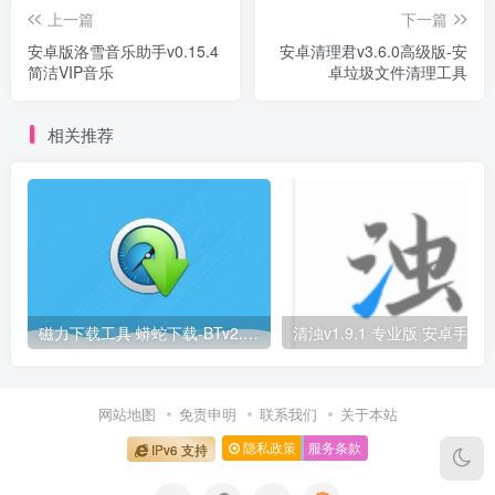
上一篇
下一篇
安卓版洛雪音乐助手v0.15.4
安卓清理君v3.6.0高级版-安
简洁VIP音乐
卓垃圾文件清理工具
相关推荐
磁力下载工具 蟒蛇下载-BTv2.8V2支持下载各种资源
清浊v1.9.1 专业版 安卓手机垃圾
网站地图
免责申明
联系我们
关于本站
隐私政策
服务条款
IPv6 支持