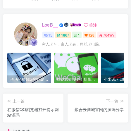
LoeB__
关注
15
1867
1
128
764W+
穷人玩车，富人玩表，屌丝玩电脑。
移动光猫超级密码是多少？移动光猫超级管理员后台账号与密码
微信官宣瘦身！批量清理原图新功能来了 安卓、iOS均可使用
上一篇
下一篇
在微信QQ浏览器打开提示网
聚合云商城官网的源码分享
站源码