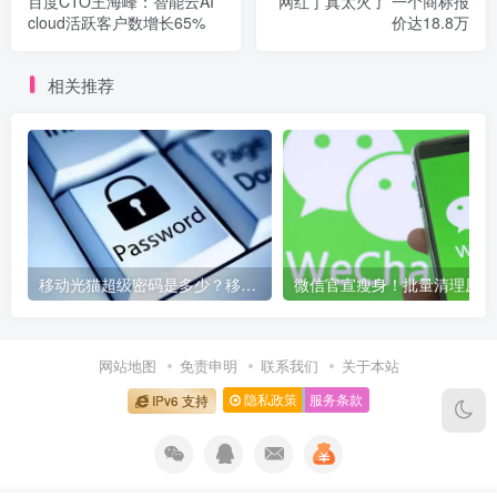
百度CTO王海峰：智能云AI
网红丁真太火了 一个商标报
cloud活跃客户数增长65%
价达18.8万
相关推荐
移动光猫超级密码是多少？移动光猫超级管理员后台账号与密码
微信
网站地图
免责申明
联系我们
关于本站
隐私政策
服务条款
IPv6 支持