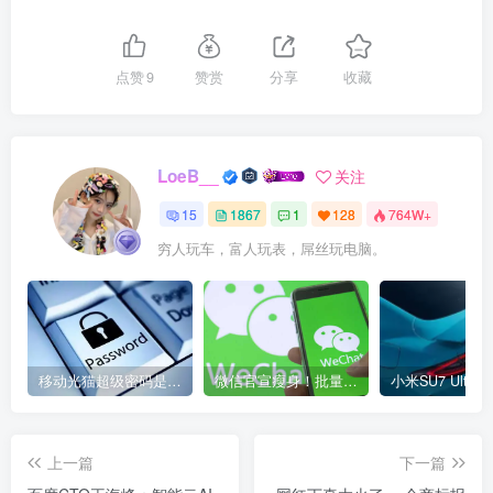
点赞
9
赞赏
分享
收藏
LoeB__
关注
15
1867
1
128
764W+
穷人玩车，富人玩表，屌丝玩电脑。
移动光猫超级密码是多少？移动光猫超级管理员后台账号与密码
微信官宣瘦身！批量清理原图新功能来了 安卓、iOS均可使用
上一篇
下一篇