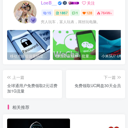
LoeB__
关注
15
1867
1
128
764W+
穷人玩车，富人玩表，屌丝玩电脑。
移动光猫超级密码是多少？移动光猫超级管理员后台账号与密码
微信官宣瘦身！批量清理原图新功能来了 安卓、iOS均可使用
上一篇
下一篇
全球通用户免费领取2元话费
免费领取UC网盘30天会员
加1G流量
相关推荐