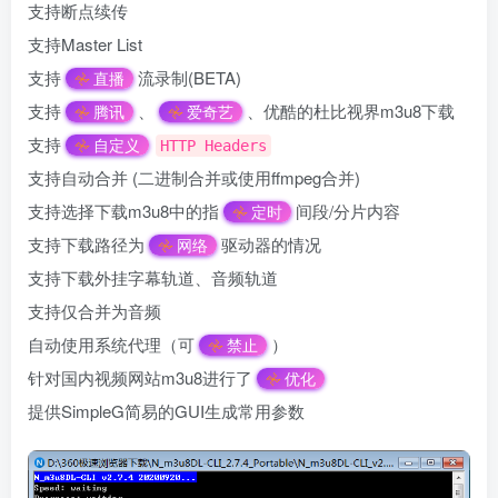
支持断点续传
支持Master List
支持
流录制(BETA)
直播
支持
、
、优酷的杜比视界m3u8下载
腾讯
爱奇艺
支持
自定义
HTTP Headers
支持自动合并 (二进制合并或使用ffmpeg合并)
支持选择下载m3u8中的指
间段/分片内容
定时
支持下载路径为
驱动器的情况
网络
支持下载外挂字幕轨道、音频轨道
支持仅合并为音频
自动使用系统代理（可
）
禁止
针对国内视频网站m3u8进行了
优化
提供SimpleG简易的GUI生成常用参数