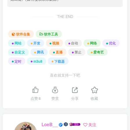
THE END
软件合集
软件工具
网站
开发
视频
自动
网络
优化
自定义
腾讯
直播
禁止
爱奇艺
定时
m3u8
下载器
喜欢就支持一下吧
点赞
8
赞赏
分享
收藏
LoeB__
关注