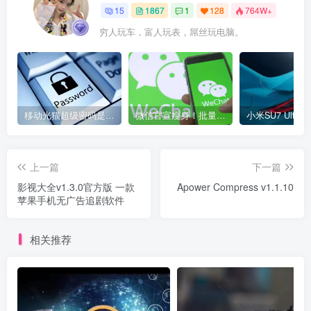
15
1867
1
128
764W+
穷人玩车，富人玩表，屌丝玩电脑。
移动光猫超级密码是多少？移动光猫超级管理员后台账号与密码
微信官宣瘦身！批量清理原图新功能来了 安卓、iOS均可使用
上一篇
下一篇
影视大全v1.3.0官方版 一款
Apower Compress v1.1.10
苹果手机无广告追剧软件
相关推荐