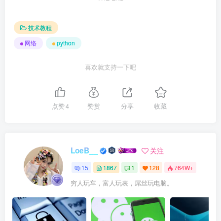
技术教程
网络
python
喜欢就支持一下吧
点赞
4
赞赏
分享
收藏
LoeB__
关注
15
1867
1
128
764W+
穷人玩车，富人玩表，屌丝玩电脑。