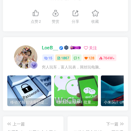
点赞
2
赞赏
分享
收藏
LoeB__
关注
15
1867
1
128
764W+
穷人玩车，富人玩表，屌丝玩电脑。
移动光猫超级密码是多少？移动光猫超级管理员后台账号与密码
微信官宣瘦身！批量清理原图新功能来了 安卓、iOS均可使用
上一篇
下一篇