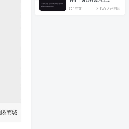
1年前
1年前
3.4W+人已阅读
3.4W+人已阅读
广告位招租
热门推荐
最新发布
最近更新
猜你喜欢
苹果iPhone 12/Pro供应趋于稳定 交付时间稳定或全面缓和
不次于八佰电影的《捍卫者》
这个易货不得了：加拿大这家餐厅以100加元/pi的价格接受Pi付款！
微信发错后的撤回，是不是也经常让你急得拍大腿？网友：能解燃眉之急！
驳“低代码开发取代程序员”论 为什么专业开发者也需要低代码？
元旦春节期间如何防控疫情？吴尊友：重点做好这件事