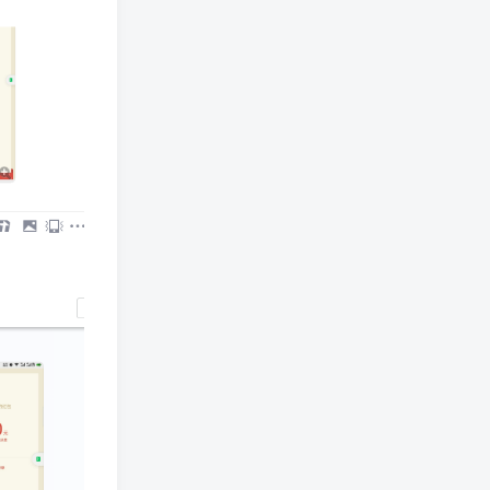
签到排行
签到领取今日奖励
TOP1
LoeB__
124
已加入玩转网2161天
TOP2
kbx991炒币
81
已加入玩转网1524天
TOP3
rcz168
24
已加入玩转网123天
TOP4
肆意网络
23
已加入玩转网178天
TOP5
MacKen
7
已加入玩转网15天
热门标签