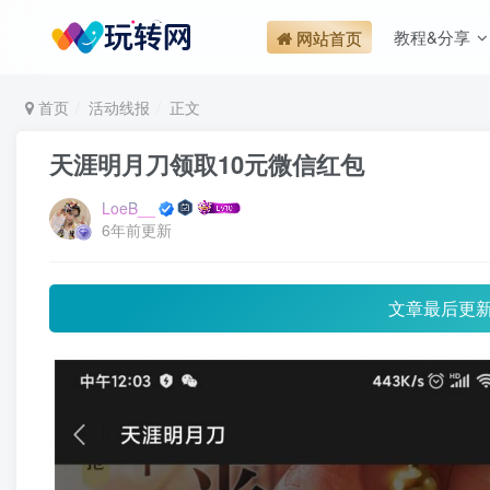
教程&分享
网站首页
首页
活动线报
正文
天涯明月刀领取10元微信红包
LoeB__
6年前更新
文章最后更