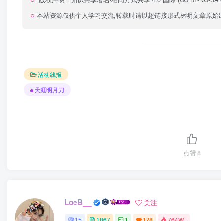
版权声明：
知识共享署名-相同方式共享 4.0 国际 (CC BY-NC-SA 4
本站资源仅供个人学习交流,转载时请以超链接形式标明文章原始
活动线报
天涯明月刀
点赞
8
LoeB__
关注
15
1867
1
128
764W+