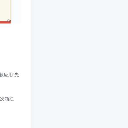
值得一看
活动线报
Pi Network
消息快讯查看更多 》》
业界动态
技巧分享
软件工具
安卓软件
wordpress
影音图像
网站源码
区块资讯
载应用“先
依次领红