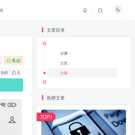
科
文章目录
文章目录
步骤：
步骤：
私信
注意：
注意：
845
8
往期：
往期：
热榜文章
热榜文章
TOP1
TOP1