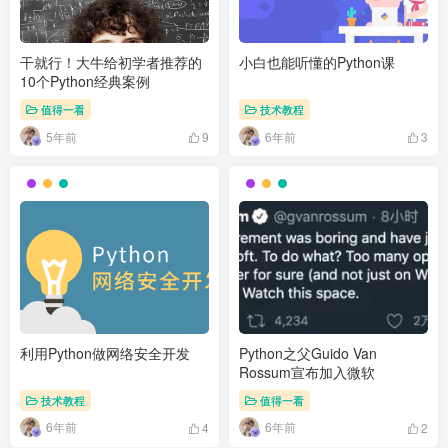
干就行！大牛给初学者推荐的
小白也能听懂的Python课
10个Python经典案例
值得一看
技术教程
5年前
6年前
9
3
利用Python做网络安全开发
Python之父Guido Van
Rossum宣布加入微软
技术教程
值得一看
6年前
6年前
4
2