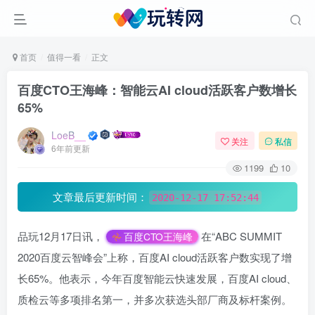
首页
值得一看
正文
百度CTO王海峰：智能云AI cloud活跃客户数增长
65%
LoeB__
关注
私信
6年前更新
1199
10
文章最后更新时间：
2020-12-17 17:52:44
品玩12月17日讯，
在“ABC SUMMIT
百度CTO王海峰
2020百度云智峰会”上称，百度AI cloud活跃客户数实现了增
长65%。他表示，今年百度智能云快速发展，百度AI cloud、
质检云等多项排名第一，并多次获选头部厂商及标杆案例。