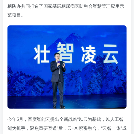
糖防办共同打造了国家基层糖尿病医防融合智慧管理应用示
范项目。
今年5月，百度智能云提出全新战略“以云为基础，以人工智
能为抓手，聚焦重要赛道”后，云+AI紧密融合，“云智一体”成