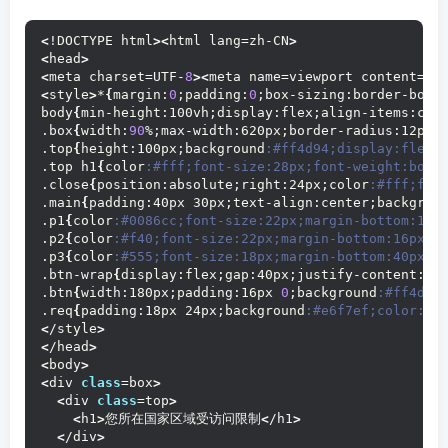
<
!DOCTYPE html
><
html lang=zh-CN
>
<
head
>
<
meta charset=UTF-
8
><
meta name=viewport content=
"w
<
style
>
*
{
margin:
0
;padding:
0
;box-sizing:border-box
}
body
{
min-height:100vh;display:flex;align-items:cen
.box
{
width:
90
%;max-width:620px;border-radius:12px;
.top
{
height:100px;background
:#ff4d94;display:flex;
.top h1
{
color
:#fff;font-size:28px;font-weight:bold
.close
{
position:absolute;right:24px;color
:#fff;fon
.main
{
padding:40px 30px;text-align:center;backgrou
.p1
{
color
:#0086cc;font-size:22px;margin-bottom:16p
.p2
{
color
:#f40;font-size:22px;margin-bottom:16px;f
.p3
{
color
:#555;font-size:18px;margin-bottom:40px}
.btn-wrap
{
display:flex;gap:40px;justify-content:ce
.btn
{
width:180px;padding:16px 
0
;background
:#ff4d94
.req
{
padding:18px 24px;background
:#e6f7ef;color:#0
<
/style
>
<
/head
>
<
body
>
<
div 
class
=box
>
<
div 
class
=top
>
<
h1
>
您所在国家区域受访问限制
<
/h1
>
<
/div
>