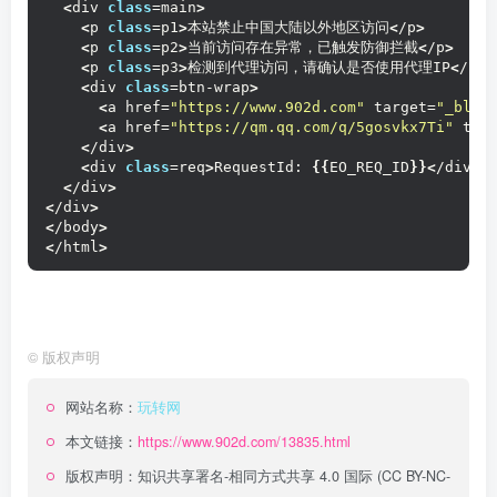
<
div 
class
=main
>
<
p 
class
=p1
>
本站禁止中国大陆以外地区访问
<
/p
>
<
p 
class
=p2
>
当前访问存在异常，已触发防御拦截
<
/p
>
<
p 
class
=p3
>
检测到代理访问，请确认是否使用代理IP
<
/p
>
<
div 
class
=btn-wrap
>
<
a href=
"https://www.902d.com"
 target=
"_blan
<
a href=
"https://qm.qq.com/q/5gosvkx7Ti"
 tar
<
/div
>
<
div 
class
=req
>
RequestId: 
{{
EO_REQ_ID
}}<
/div
>
<
/div
>
<
/div
>
<
/body
>
<
/html
>
©
版权声明
网站名称：
玩转网
本文链接：
https://www.902d.com/13835.html
版权声明：
知识共享署名-相同方式共享 4.0 国际 (CC BY-NC-