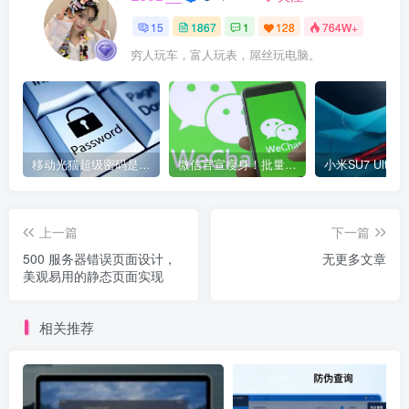
15
1867
1
128
764W+
穷人玩车，富人玩表，屌丝玩电脑。
移动光猫超级密码是多少？移动光猫超级管理员后台账号与密码
微信官宣瘦身！批量清理原图新功能来了 安卓、iOS均可使用
上一篇
下一篇
500 服务器错误页面设计，
无更多文章
美观易用的静态页面实现
相关推荐