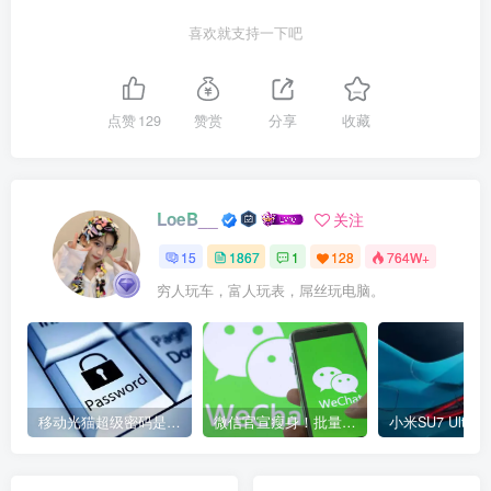
喜欢就支持一下吧
点赞
129
赞赏
分享
收藏
LoeB__
关注
15
1867
1
128
764W+
穷人玩车，富人玩表，屌丝玩电脑。
移动光猫超级密码是多少？移动光猫超级管理员后台账号与密码
微信官宣瘦身！批量清理原图新功能来了 安卓、iOS均可使用