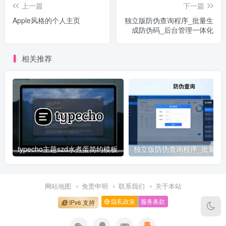
上一篇
下一篇
Apple风格的个人主页
独立版防伪查询程序_批量生
成防伪码_后台管理一体化
相关推荐
typecho主题szd水煮蛋简约模板
独立版防伪查询程序_批量
网站地图
免责申明
联系我们
关于本站
隐私政策
服务条款
IPv6 支持