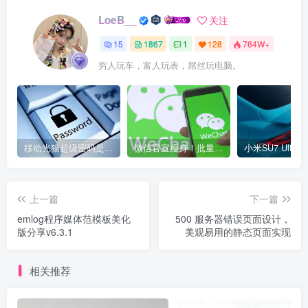
LoeB__
关注
15
1867
1
128
764W+
穷人玩车，富人玩表，屌丝玩电脑。
移动光猫超级密码是多少？移动光猫超级管理员后台账号与密码
微信官宣瘦身！批量清理原图新功能来了 安卓、iOS均可使用
上一篇
下一篇
emlog程序媒体范模板美化
500 服务器错误页面设计，
版分享v6.3.1
美观易用的静态页面实现
相关推荐