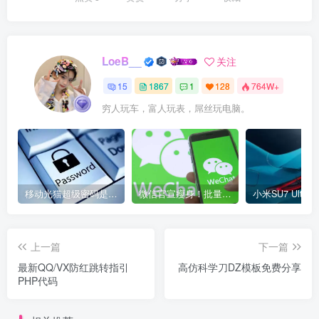
LoeB__
关注
15
1867
1
128
764W+
穷人玩车，富人玩表，屌丝玩电脑。
移动光猫超级密码是多少？移动光猫超级管理员后台账号与密码
微信官宣瘦身！批量清理原图新功能来了 安卓、iOS均可使用
上一篇
下一篇
最新QQ/VX防红跳转指引
高仿科学刀DZ模板免费分享
PHP代码