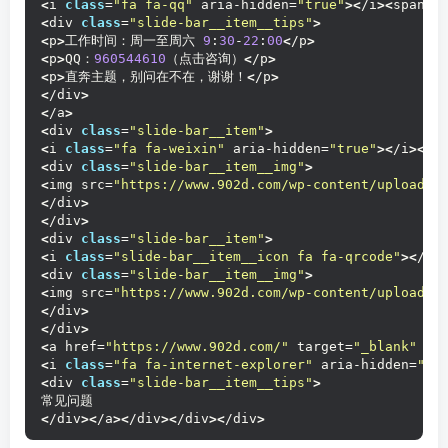
<
i 
class
=
"fa fa-qq"
 aria-hidden=
"true"
><
/i
><
span 
c
<
div 
class
=
"slide-bar__item__tips"
>
<
p
>
工作时间：周一至周六 
9
:
30
-
22
:
00
<
/p
>
<
p
>
QQ：
960544610
（点击咨询）
<
/p
>
<
p
>
直奔主题，别问在不在，谢谢！
<
/p
>
<
/div
>
<
/a
>
<
div 
class
=
"slide-bar__item"
>
<
i 
class
=
"fa fa-weixin"
 aria-hidden=
"true"
><
/i
><
sp
<
div 
class
=
"slide-bar__item__img"
>
<
img src=
"https://www.902d.com/wp-content/uploads/
<
/div
>
<
/div
>
<
div 
class
=
"slide-bar__item"
>
<
i 
class
=
"slide-bar__item__icon fa fa-qrcode"
><
/i
>
<
div 
class
=
"slide-bar__item__img"
>
<
img src=
"https://www.902d.com/wp-content/uploads/
<
/div
>
<
/div
>
<
a href=
"https://www.902d.com/"
 target=
"_blank"
 re
<
i 
class
=
"fa fa-internet-explorer"
 aria-hidden=
"tr
<
div 
class
=
"slide-bar__item__tips"
>
常见问题
<
/div
><
/a
><
/div
><
/div
><
/div
>