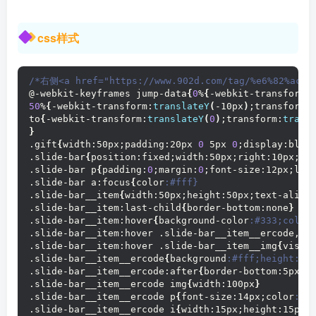
css样式
/*右侧<a href="https://www.902d.com/tag/%e6%82%ac%
@-webkit-keyframes jump-data
{
0
%
{
-webkit-transform:
50
%
{
-webkit-transform:
translateY
(
-10px
)
;transform:
to
{
-webkit-transform:
translateY
(
0
)
;transform:
trans
}
.gift
{
width:50px;padding:20px 
0
 5px 
0
;display:bloc
.slide-bar
{
position:fixed;width:50px;right:10px;bo
.slide-bar p
{
padding:
0
;margin:
0
;font-size:12px;lin
.slide-bar a:focus
{
color
:#fff}
.slide-bar__item
{
width:50px;height:50px;text-align
.slide-bar__item:last-child
{
border-bottom:none
}
.slide-bar__item:hover
{
background-color
:#333;color
.slide-bar__item:hover .slide-bar__item__ercode,.s
.slide-bar__item:hover .slide-bar__item__img
{
visib
.slide-bar__item__ercode
{
background
:#fff;height:au
.slide-bar__item__ercode:after
{
border-bottom:5px s
.slide-bar__item__ercode img
{
width:100px
}
.slide-bar__item__ercode p
{
font-size:14px;color
:#3
.slide-bar__item__ercode i
{
width:15px;height:15px;