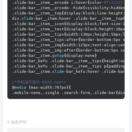
.slide-bar__item__ercode i:hover
{
color
:#f13232}
.slide-bar__item__ercode--hide
{
visibility:hidden!i
.slide-bar__item__top
{
display:block;line-height:50
div.
slide
-bar__item:hover .slide-bar__item__top
{
-w
.slide-bar__item__icon
{
display:block;font-size:16p
.slide-bar__item__text
{
display:block;height:20px;f
.slide-bar__item__tips
{
width:130px;height:50px;lin
.slide-bar__item__tips:after
{
border-bottom:5px sol
.slide-bar__item__img
{
width:123px;text-align:cente
.slide-bar__item__img:after
{
border-bottom:5px soli
.slide-bar__item.
gotop
{
display:none
}
.slide-bar_kefu .slide-bar__item__tips
{
height:auto
.slide-bar_kefu .slide-bar__item__tips p
{
padding-b
.slide-bar__item.
slide
-bar_kefu:hover .slide-bar__
/*手机端不显示-902d.com*/
@
media
(
max-width:767px
){
.mobile-none,.single .search-form,.slide-bar
{
displ
©
版权声明