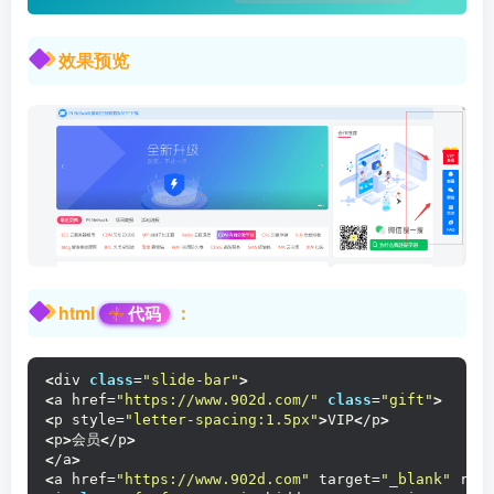
效果预览
html
：
代码
<
div 
class
=
"slide-bar"
>
<
a href=
"https://www.902d.com/"
class
=
"gift"
>
<
p style=
"letter-spacing:1.5px"
>
VIP
<
/p
>
<
p
>
会员
<
/p
>
<
/a
>
<
a href=
"https://www.902d.com"
 target=
"_blank"
 rel