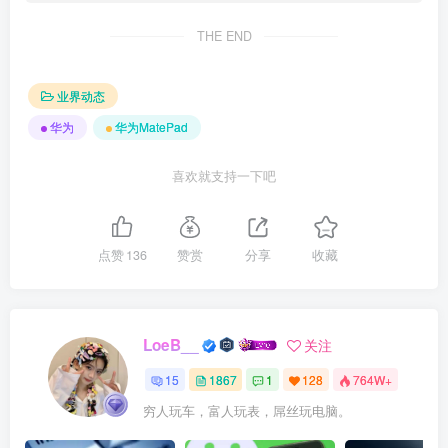
THE END
业界动态
华为
华为MatePad
喜欢就支持一下吧
点赞
136
赞赏
分享
收藏
LoeB__
关注
15
1867
1
128
764W+
穷人玩车，富人玩表，屌丝玩电脑。