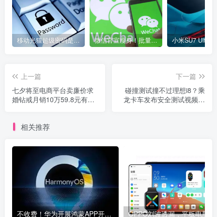
移动光猫超级密码是多少？移动光猫超级管理员后台账号与密码
微信官宣瘦身！批量清理原图新功能来了 安卓、iOS均可使用
上一篇
下一篇
七夕将至电商平台卖廉价求
碰撞测试撞不过理想i8？乘
婚钻戒月销10万59.8元有证
龙卡车发布安全测试视频，
书配包装 具体是什么情况
理想称实验全权委托第三方
机构
相关推荐
不收费！华为开展鸿蒙APP开发培训 提供全套课程教学资源
OPPO