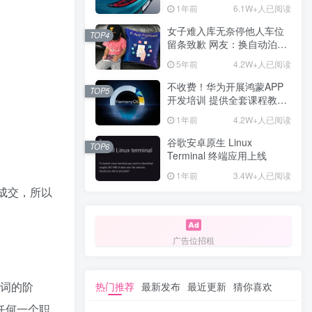
计一年回本
1年前
6.1W+人已阅读
女子难入库无奈停他人车位
TOP4
留条致歉 网友：换自动泊车
来
5年前
4.2W+人已阅读
不收费！华为开展鸿蒙APP
TOP5
开发培训 提供全套课程教学
资源
1年前
4.2W+人已阅读
谷歌安卓原生 Linux
TOP6
Terminal 终端应用上线
1年前
3.4W+人已阅读
成交，所以
广告位招租
心词的阶
热门推荐
最新发布
最近更新
猜你喜欢
任何一个职