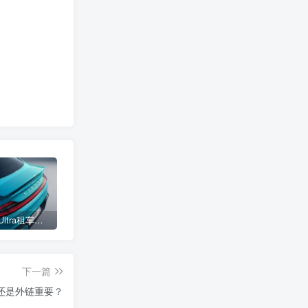
小米SU7 Ultra租车单日价格高达万元：一月内已约满 预计一年回本
女子难入库无奈停他人车位留条致歉 网友：换自动泊车来
不收费！华为开展鸿蒙APP开发培训 提供全套课程教学资源
下一篇
还是外链重要？