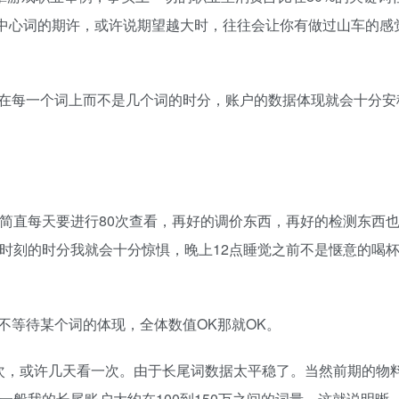
些中心词的期许，或许说期望越大时，往往会让你有做过山车的感
在每一个词上而不是几个词的时分，账户的数据体现就会十分安
我简直每天要进行80次查看，再好的调价东西，再好的检测东西
的时刻的时分我就会十分惊惧，晚上12点睡觉之前不是惬意的喝
不等待某个词的体现，全体数值OK那就OK。
次，或许几天看一次。由于长尾词数据太平稳了。当然前期的物
一般我的长尾账户大约在100到150万之间的词量。这就说明晰