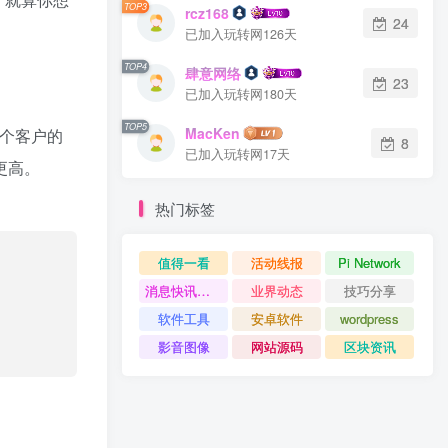
TOP3
rcz168
24
已加入玩转网126天
TOP4
肆意网络
23
已加入玩转网180天
TOP5
MacKen
0个客户的
8
已加入玩转网17天
更高。
热门标签
值得一看
活动线报
Pi Network
消息快讯查看更多 》》
业界动态
技巧分享
软件工具
安卓软件
wordpress
影音图像
网站源码
区块资讯