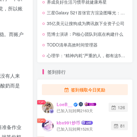
养成良好生活习惯早就健康寿星
觉，所以账
三星Galaxy S21首张官方渲染图曝光：直屏居中打孔
35亿美元让搜狗成为腾讯旗下全资子公司
稳。而账户
范博士演讲：Pi核心团队到底在构建什么
TODO清单高效时间管理器
心理学：“精神内耗”严重的人，都有这5个不好的习惯
签到排行
也没有人来
杯酸奶而是
签到领取今日奖励
TOP1
LoeB__
126
已加入玩转网2163天
TOP2
kbx991炒币
81
料准备作业
已加入玩转网1526天
，就算你想