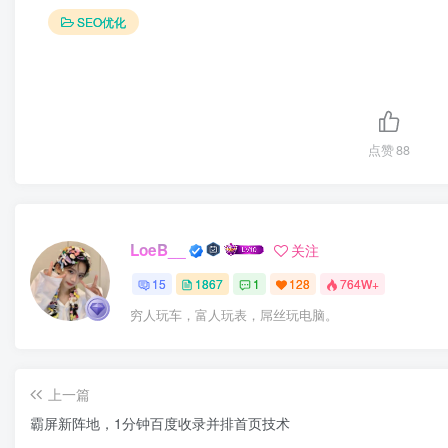
SEO优化
点赞
88
LoeB__
关注
15
1867
1
128
764W+
穷人玩车，富人玩表，屌丝玩电脑。
上一篇
霸屏新阵地，1分钟百度收录并排首页技术