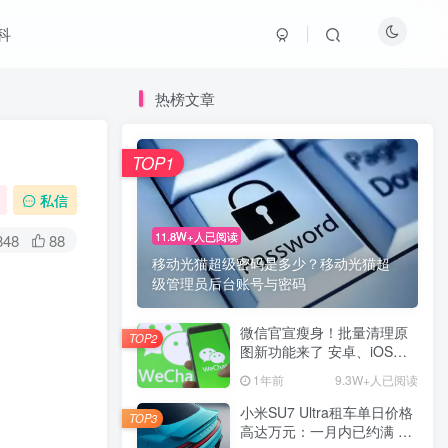
科
热榜文章
TOP1
私信
11.8W+人已阅读
848
88
移动光猫超级密码是多少？移动光猫超
级管理员后台账号与密码
微信官宣瘦身！批量清理原
TOP2
图新功能来了 安卓、iOS均
可使用
1年前
9.3W+人已阅读
小米SU7 Ultra租车单日价格
TOP3
高达万元：一月内已约满 预