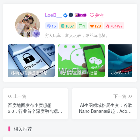
LoeB__
关注
15
1867
1
128
764W+
穷人玩车，富人玩表，屌丝玩电脑。
移动光猫超级密码是多少？移动光猫超级管理员后台账号与密码
微信官宣瘦身！批量清理原图新功能来了 安卓、iOS均可使用
上一篇
下一篇
百度地图发布小度想想
AI生图领域格局生变：谷歌
2.0，行业首个深度融合端到
Nano Banana崛起，Adobe
端语音语言大模型的出行智
Firefly遇冷
能体
相关推荐