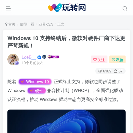
首页
值得一看
业界动态
正文
Windows 10 支持终结后，微软对硬件厂商下达更
严苛新规！
LoeB__
关注
私信
10个月前发布
6189
57
随着
正式终止支持，微软也同步调整了
Windows 10
Windows
兼容性计划（WHCP），全面强化驱动
硬件
认证流程，推动 Windows 驱动生态向更高安全标准过渡。