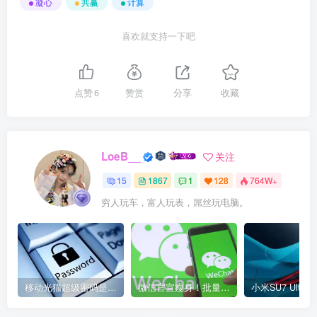
凝心
共赢
计算
喜欢就支持一下吧
点赞
6
赞赏
分享
收藏
LoeB__
关注
15
1867
1
128
764W+
穷人玩车，富人玩表，屌丝玩电脑。
移动光猫超级密码是多少？移动光猫超级管理员后台账号与密码
微信官宣瘦身！批量清理原图新功能来了 安卓、iOS均可使用