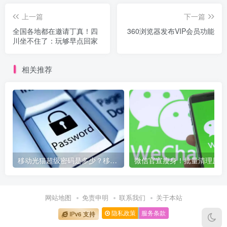
上一篇
下一篇
全国各地都在邀请丁真！四
360浏览器发布VIP会员功能
川坐不住了：玩够早点回家
相关推荐
移动光猫超级密码是多少？移动光猫超级管理员后台账号与密码
微信
网站地图
免责申明
联系我们
关于本站
隐私政策
服务条款
IPv6 支持