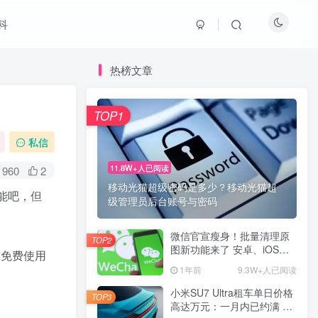
科
热榜文章
TOP1
私信
11.8W+人已阅读
960
2
移动光猫超级密码是多少？移动光猫超
能吧，但
级管理员后台账号与密码
微信官宣瘦身！批量清理原
TOP2
图新功能来了 安卓、iOS均
前免费使用
可使用
1年前
9.3W+人已阅读
小米SU7 Ultra租车单日价格
TOP3
高达万元：一月内已约满 预