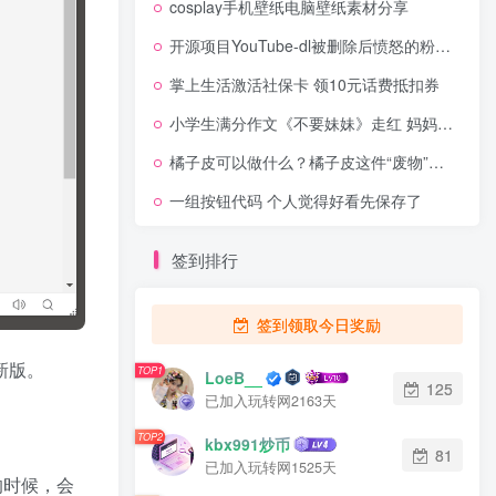
cosplay手机壁纸电脑壁纸素材分享
开源项目YouTube-dl被删除后愤怒的粉丝们创建无数新的存储库
掌上生活激活社保卡 领10元话费抵扣券
小学生满分作文《不要妹妹》走红 妈妈羞得没脸去学校
橘子皮可以做什么？橘子皮这件“废物”也是宝贝！！！
一组按钮代码 个人觉得好看先保存了
签到排行
签到领取今日奖励
新版。
TOP1
LoeB__
125
已加入玩转网2163天
TOP2
kbx991炒币
81
已加入玩转网1525天
的时候，会