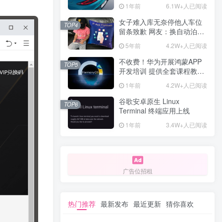
计一年回本
1年前
6.1W+人已阅读
女子难入库无奈停他人车位
TOP4
留条致歉 网友：换自动泊车
来
5年前
4.2W+人已阅读
不收费！华为开展鸿蒙APP
TOP5
开发培训 提供全套课程教学
资源
1年前
4.2W+人已阅读
谷歌安卓原生 Linux
TOP6
Terminal 终端应用上线
1年前
3.4W+人已阅读
广告位招租
热门推荐
最新发布
最近更新
猜你喜欢