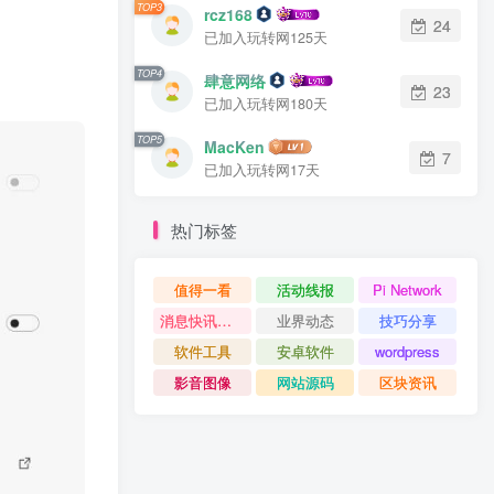
TOP3
rcz168
24
已加入玩转网125天
TOP4
肆意网络
23
已加入玩转网180天
TOP5
MacKen
7
已加入玩转网17天
热门标签
值得一看
活动线报
Pi Network
消息快讯查看更多 》》
业界动态
技巧分享
软件工具
安卓软件
wordpress
影音图像
网站源码
区块资讯