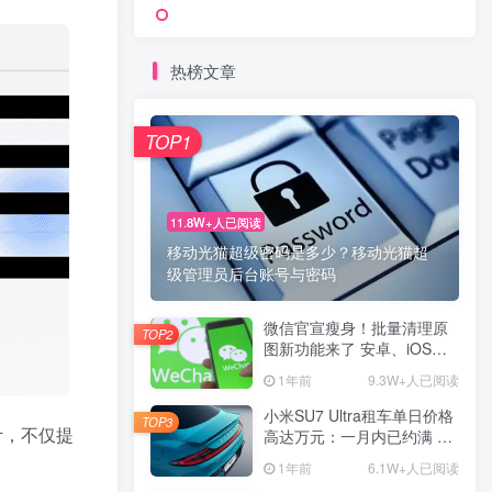
热榜文章
TOP1
11.8W+人已阅读
移动光猫超级密码是多少？移动光猫超
级管理员后台账号与密码
微信官宣瘦身！批量清理原
TOP2
图新功能来了 安卓、iOS均
可使用
1年前
9.3W+人已阅读
小米SU7 Ultra租车单日价格
TOP3
计，不仅提
高达万元：一月内已约满 预
计一年回本
1年前
6.1W+人已阅读