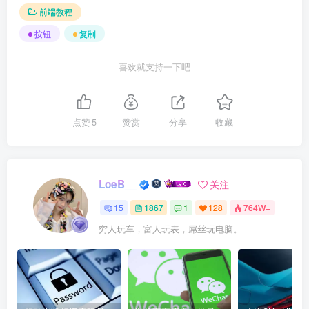
前端教程
按钮
复制
喜欢就支持一下吧
点赞
5
赞赏
分享
收藏
LoeB__
关注
15
1867
1
128
764W+
穷人玩车，富人玩表，屌丝玩电脑。