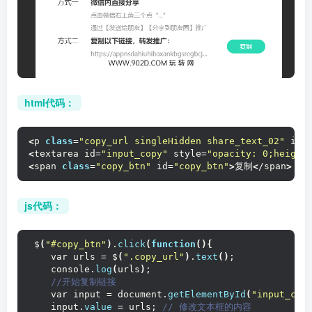
html代码：
<
p 
class
=
"copy_url singleHidden share_text_02"
 id=
<
textarea id=
"input_copy"
 style=
"opacity: 0;height
<
span 
class
=
"copy_btn"
 id=
"copy_btn"
>
复制
<
/span
>
js代码：
 $
(
"#copy_btn"
)
.
click
(
function
(){
    var urls = $
(
".copy_url"
)
.
text
()
;
    console.
log
(
urls
)
; 
 //开始复制链接
    var input = document.
getElementById
(
"input_cop
    input.
value
 = urls;
 // 修改文本框的内容