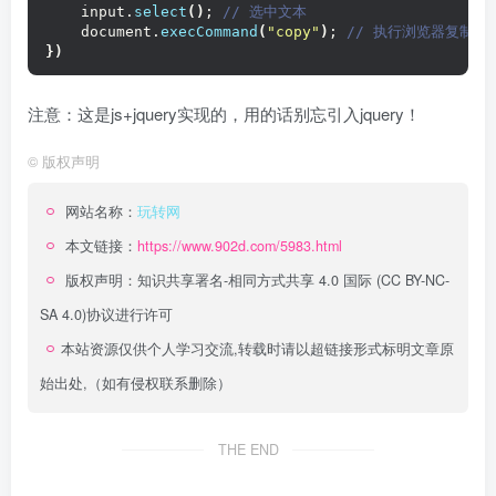
    input.
select
()
;
 // 选中文本
    document.
execCommand
(
"copy"
)
;
 // 执行浏览器复制命
})
注意：这是js+jquery实现的，用的话别忘引入jquery！
©
版权声明
网站名称：
玩转网
本文链接：
https://www.902d.com/5983.html
版权声明：
知识共享署名-相同方式共享 4.0 国际 (CC BY-NC-
SA 4.0)
协议进行许可
本站资源仅供个人学习交流,转载时请以超链接形式标明文章原
始出处,（如有侵权联系删除）
THE END