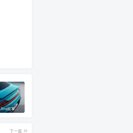
小米SU7 Ultra租车单日价格高达万元：一月内已约满 预计一年回本
女子难入库无奈停他人车位留条致歉 网友：换自动泊车来
不收费！华为开展鸿蒙APP开发培训 提供全套课程教学资源
下一篇