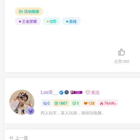
活动线报
王者荣耀
Q币
英雄
点赞
280
LoeB__
关注
0
1867
1
128
764W+
穷人玩车，富人玩表，屌丝玩电脑。
上一篇