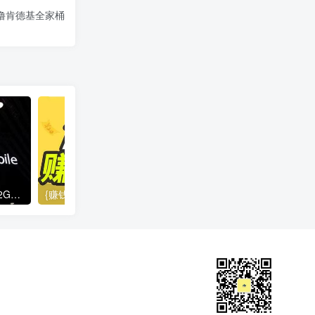
元撸肯德基全家桶
中国移动点球闯关游戏领32GB流量月包
{赚钱软件}推荐众人帮手机做任务赚钱APP 新用户秒领一元