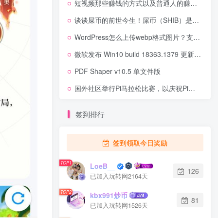
短视频那些赚钱的方式以及普通人的赚钱方式
谈谈屎币的前世今生！屎币（SHIB）是一场关于零的社会实践
WordPress怎么上传webp格式图片？支持WebP格式图片上传方法
微软发布 Win10 build 18363.1379 更新：修复 WiFi 连接问题
PDF Shaper v10.5 单文件版
国外社区举行Pi马拉松比赛，以庆祝Pi即将迈向成功！
签到排行
签到领取今日奖励
TOP1
LoeB__
126
已加入玩转网2164天
TOP2
kbx991炒币
81
已加入玩转网1526天