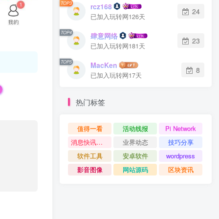
TOP3
rcz168
24
已加入玩转网126天
TOP4
肆意网络
23
已加入玩转网181天
TOP5
MacKen
8
已加入玩转网17天
热门标签
值得一看
活动线报
Pi Network
消息快讯查看更多 》》
业界动态
技巧分享
软件工具
安卓软件
wordpress
影音图像
网站源码
区块资讯