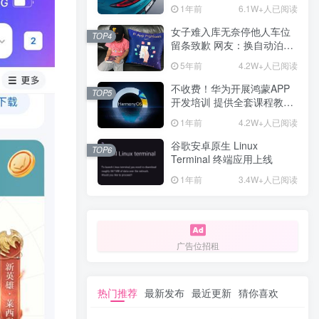
计一年回本
1年前
6.1W+人已阅读
女子难入库无奈停他人车位
TOP4
留条致歉 网友：换自动泊车
来
5年前
4.2W+人已阅读
不收费！华为开展鸿蒙APP
TOP5
开发培训 提供全套课程教学
资源
1年前
4.2W+人已阅读
谷歌安卓原生 Linux
TOP6
Terminal 终端应用上线
1年前
3.4W+人已阅读
广告位招租
热门推荐
最新发布
最近更新
猜你喜欢