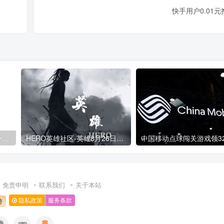
快手用户0.01
广西联通用户宽带免费提速一年 最高500M！
HERO英雄社区-英雄8月26日20:00正式登陆Justswap
免责申明
联系我们
关于本站
隐私政策
服务条款
持