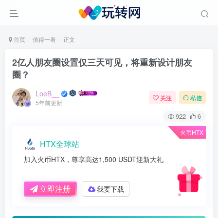
首页
值得一看
正文
2亿人朋友圈设置仅三天可见，将重新设计朋友
圈？
LoeB__
关注
私信
5年前更新
922
6
火币HTX
HTX全球站
加入火币HTX，尊享高达1,500 USDT迎新大礼
立即注册
我要下载