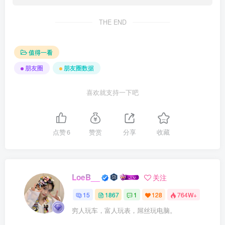
THE END
值得一看
朋友圈
朋友圈数据
喜欢就支持一下吧
点赞
6
赞赏
分享
收藏
LoeB__
关注
15
1867
1
128
764W+
穷人玩车，富人玩表，屌丝玩电脑。