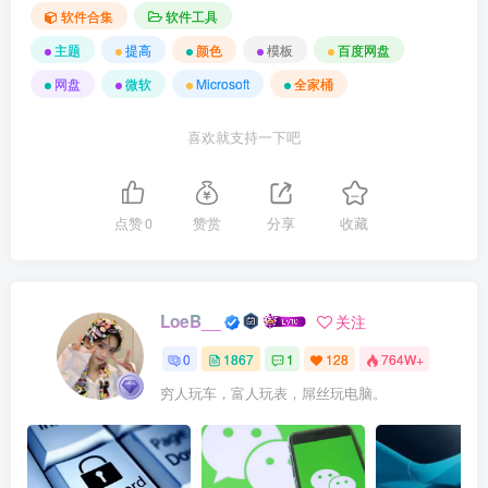
软件合集
软件工具
主题
提高
颜色
模板
百度网盘
网盘
微软
Microsoft
全家桶
喜欢就支持一下吧
点赞
0
赞赏
分享
收藏
LoeB__
关注
0
1867
1
128
764W+
穷人玩车，富人玩表，屌丝玩电脑。