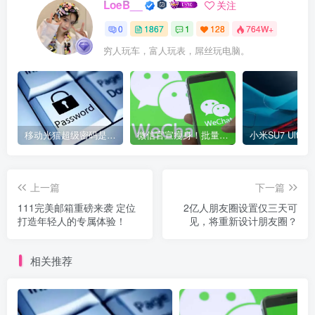
LoeB__
关注
0
1867
1
128
764W+
穷人玩车，富人玩表，屌丝玩电脑。
移动光猫超级密码是多少？移动光猫超级管理员后台账号与密码
微信官宣瘦身！批量清理原图新功能来了 安卓、iOS均可使用
上一篇
下一篇
111完美邮箱重磅来袭 定位
2亿人朋友圈设置仅三天可
打造年轻人的专属体验！
见，将重新设计朋友圈？
相关推荐