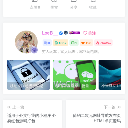
点赞
8
赞赏
分享
收藏
LoeB__
关注
0
1867
1
128
764W+
穷人玩车，富人玩表，屌丝玩电脑。
移动光猫超级密码是多少？移动光猫超级管理员后台账号与密码
微信官宣瘦身！批量清理原图新功能来了 安卓、iOS均可使用
上一篇
下一篇
适用于外卖行业的小程序 外
简约二次元网址导航发布页
卖红包源码打包
HTML单页源码