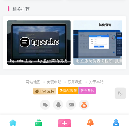
相关推荐
typecho主题szd水煮蛋简约模板
独立版防伪查询程序_批量
网站地图
免责申明
联系我们
关于本站
隐私政策
服务条款
IPv6 支持