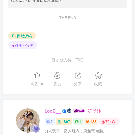
THE END
网站源码
外卖小程序
喜欢就支持一下吧
点赞
10
赞赏
分享
收藏
LoeB__
关注
0
1867
1
128
764W+
穷人玩车，富人玩表，屌丝玩电脑。