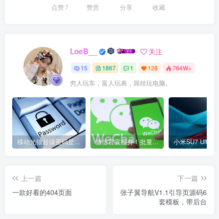
点赞
7
赞赏
分享
收藏
LoeB__
关注
15
1867
1
128
764W+
穷人玩车，富人玩表，屌丝玩电脑。
移动光猫超级密码是多少？移动光猫超级管理员后台账号与密码
微信官宣瘦身！批量清理原图新功能来了 安卓、iOS均可使用
上一篇
下一篇
一款好看的404页面
张子翼导航V1.1引导页源码6
套模板，带后台