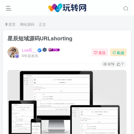
首页
网站源码
正文
星辰短域源码URLshorting
LoeB__
关注
私信
6年前发布
979
7