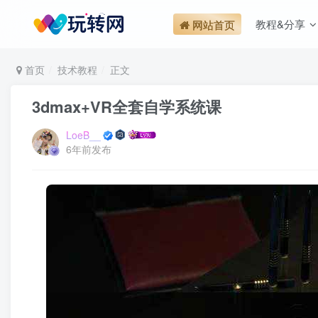
教程&分享
网站首页
首页
技术教程
正文
3dmax+VR全套自学系统课
LoeB__
6年前发布