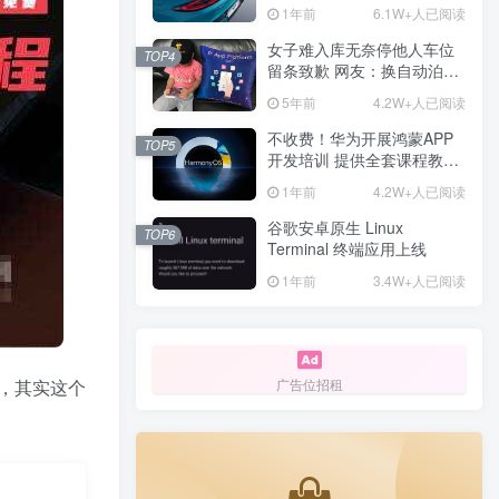
计一年回本
1年前
6.1W+人已阅读
女子难入库无奈停他人车位
TOP4
留条致歉 网友：换自动泊车
来
5年前
4.2W+人已阅读
不收费！华为开展鸿蒙APP
TOP5
开发培训 提供全套课程教学
资源
1年前
4.2W+人已阅读
谷歌安卓原生 Linux
TOP6
Terminal 终端应用上线
1年前
3.4W+人已阅读
，其实这个
广告位招租