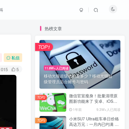
科
热榜文章
TOP1
私信
11.8W+人已阅读
1015
5
移动光猫超级密码是多少？移动光猫超
级管理员后台账号与密码
微信官宣瘦身！批量清理原
TOP2
图新功能来了 安卓、iOS均
可使用
1年前
9.3W+人已阅读
小米SU7 Ultra租车单日价格
TOP3
高达万元：一月内已约满 预