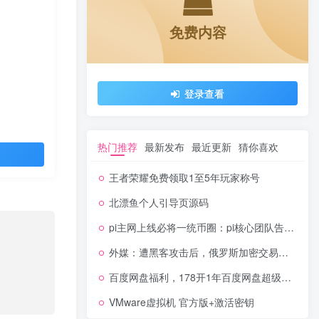
免费内容
登录查看
热门推荐
最新发布
最近更新
猜你喜欢
王者荣耀免费领取1至5年玩家称号
北漂鱼个人引导页源码
pi主网上线必将一统币圈：pi核心团队告诉世界pi超越了比特币以太坊！
外媒：遭黑客攻击后，俄罗斯加密交易所 Livecoin 关闭
百度网盘福利，178开1年百度网盘超级会员
VMware虚拟机 官方版+激活密钥