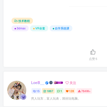
技术教程
3dmax
VR全套
自学系统课
点赞
5
LoeB__
关注
15
1867
1
128
764W+
穷人玩车，富人玩表，屌丝玩电脑。