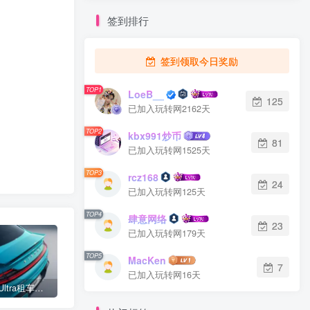
签到排行
签到领取今日奖励
TOP1
LoeB__
125
已加入玩转网2162天
TOP2
kbx991炒币
81
已加入玩转网1525天
TOP3
rcz168
24
已加入玩转网125天
TOP4
肆意网络
23
已加入玩转网179天
TOP5
MacKen
7
已加入玩转网16天
小米SU7 Ultra租车单日价格高达万元：一月内已约满 预计一年回本
女子难入库无奈停他人车位留条致歉 网友：换自动泊车来
不收费！华为开展鸿蒙APP开发培训 提供全套课程教学资源