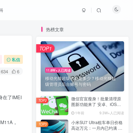
科
热榜文章
TOP1
私信
11.8W+人已阅读
1634
6
移动光猫超级密码是多少？移动光猫超
级管理员后台账号与密码
身在了IMEI
微信官宣瘦身！批量清理原
TOP2
图新功能来了 安卓、iOS均
可使用
1年前
9.3W+人已阅读
M11A，
小米SU7 Ultra租车单日价格
TOP3
高达万元：一月内已约满 预