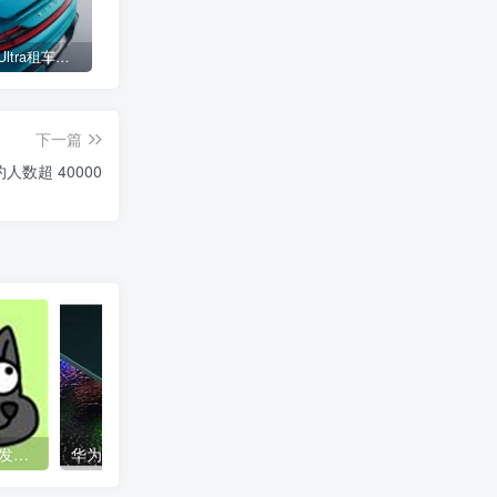
小米SU7 Ultra租车单日价格高达万元：一月内已约满 预计一年回本
女子难入库无奈停他人车位留条致歉 网友：换自动泊车来
不收费！华为开展鸿蒙APP开发培训 提供全套课程教学资源
下一篇
人数超 40000
“羊了个羊”火爆背后：低开发成本的“消消乐”究竟有多挣钱
华为强大的研发实力！Mate 50 Pro全球影像第一直接秒杀iPhone 14 带来三个光学技术突破