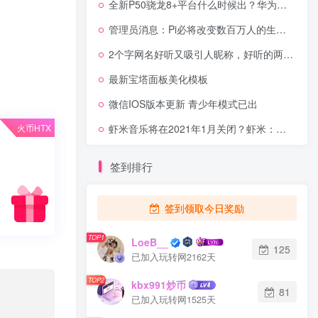
全新P50骁龙8+平台什么时候出？华为：预计月底推出一款！折叠屏市场要变天
管理员消息：Pi必将改变数百万人的生活，并帮助他们实现梦想！
2个字网名好听又吸引人昵称，好听的两个字的网名大全
最新宝塔面板美化模板
微信IOS版本更新 青少年模式已出
火币HTX
虾米音乐将在2021年1月关闭？虾米：不予置评
签到排行
签到领取今日奖励
TOP1
LoeB__
125
已加入玩转网2162天
TOP2
kbx991炒币
81
已加入玩转网1525天