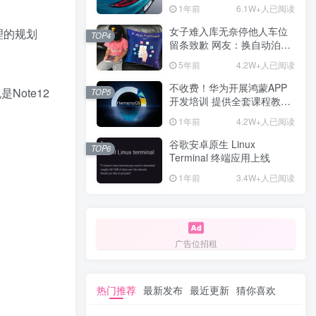
计一年回本
1年前
6.1W+人已阅读
女子难入库无奈停他人车位
理的规划
TOP4
留条致歉 网友：换自动泊车
来
5年前
4.2W+人已阅读
不收费！华为开展鸿蒙APP
Note12
TOP5
开发培训 提供全套课程教学
资源
1年前
4.2W+人已阅读
谷歌安卓原生 Linux
TOP6
Terminal 终端应用上线
1年前
3.4W+人已阅读
广告位招租
热门推荐
最新发布
最近更新
猜你喜欢