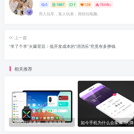
0
1867
1
128
764W+
穷人玩车，富人玩表，屌丝玩电脑。
上一篇
“羊了个羊”火爆背后：低开发成本的“消消乐”究竟有多挣钱
相关推荐
OPPO刘波透漏，平板电脑将于明年上半年发布
如