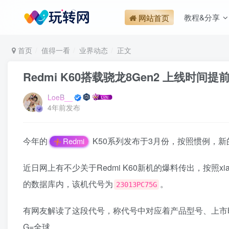
教程&分享
网站首页
首页
值得一看
业界动态
正文
Redmi K60搭载骁龙8Gen2 上线时
LoeB__
4年前发布
今年的
K50系列发布于3月份，按照惯例，新
Redmi
近日网上有不少关于Redmi K60新机的爆料传出，按照xiaom
的数据库内，该机代号为
。
23013PC75G
有网友解读了这段代号，称代号中对应着产品型号、上市时间、市
G=全球。