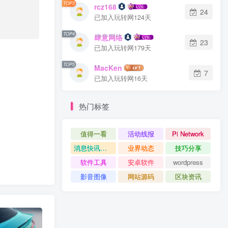
TOP3
rcz168
24
已加入玩转网124天
TOP4
肆意网络
23
已加入玩转网179天
TOP5
MacKen
7
已加入玩转网16天
热门标签
值得一看
活动线报
Pi Network
消息快讯查看更多 》》
业界动态
技巧分享
软件工具
安卓软件
wordpress
影音图像
网站源码
区块资讯