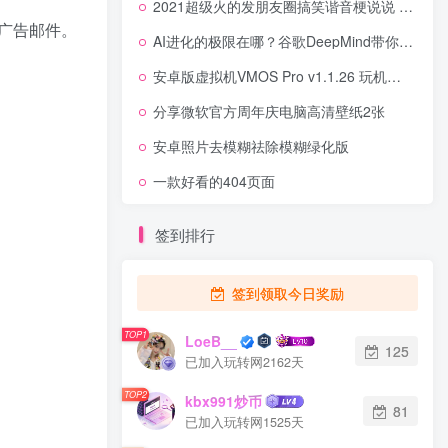
2021超级火的发朋友圈搞笑谐音梗说说 连我都不要那你要什么要饭吗
广告邮件。
AI进化的极限在哪？谷歌DeepMind带你看清AGI到ASI的演化路径
安卓版虚拟机VMOS Pro v1.1.26 玩机必备神器
分享微软官方周年庆电脑高清壁纸2张
安卓照片去模糊祛除模糊绿化版
一款好看的404页面
签到排行
签到领取今日奖励
TOP1
LoeB__
125
已加入玩转网2162天
TOP2
kbx991炒币
81
已加入玩转网1525天