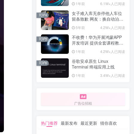
计一年回本
1年前
6.1W+人已阅读
女子难入库无奈停他人车位
TOP4
留条致歉 网友：换自动泊车
来
5年前
4.2W+人已阅读
不收费！华为开展鸿蒙APP
TOP5
开发培训 提供全套课程教学
资源
1年前
4.2W+人已阅读
谷歌安卓原生 Linux
TOP6
Terminal 终端应用上线
1年前
3.4W+人已阅读
广告位招租
热门推荐
最新发布
最近更新
猜你喜欢