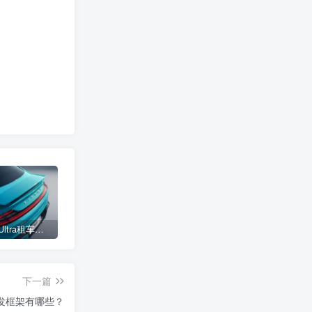
小米SU7 Ultra租车单日价格高达万元：一月内已约满 预计一年回本
女子难入库无奈停他人车位留条致歉 网友：换自动泊车来
不收费！华为开展鸿蒙APP开发培训 提供全套课程教学资源
下一篇
开发框架有哪些？