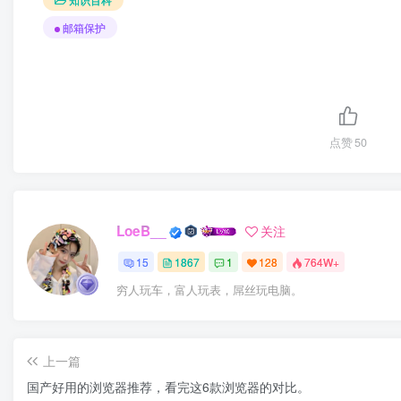
邮箱保护
点赞
50
LoeB__
关注
15
1867
1
128
764W+
穷人玩车，富人玩表，屌丝玩电脑。
上一篇
国产好用的浏览器推荐，看完这6款浏览器的对比。