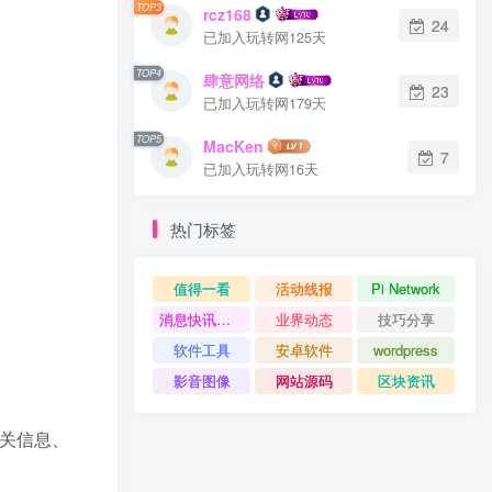
TOP3
rcz168
24
已加入玩转网125天
TOP4
肆意网络
23
已加入玩转网179天
TOP5
MacKen
7
已加入玩转网16天
热门标签
值得一看
活动线报
Pi Network
消息快讯查看更多 》》
业界动态
技巧分享
软件工具
安卓软件
wordpress
影音图像
网站源码
区块资讯
无关信息、