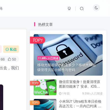
科
热榜文章
TOP1
私信
11.8W+人已阅读
166
50
移动光猫超级密码是多少？移动光猫超
出去，我们
级管理员后台账号与密码
微信官宣瘦身！批量清理原
TOP2
图新功能来了 安卓、iOS均
可使用
1年前
9.3W+人已阅读
小米SU7 Ultra租车单日价格
TOP3
高达万元：一月内已约满 预