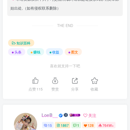
始出处,（如有侵权联系删除）
THE END
知识百科
头条
赚钱
收益
图文
喜欢就支持一下吧
点赞
115
赞赏
分享
收藏
LoeB__
关注
15
1867
1
128
764W+