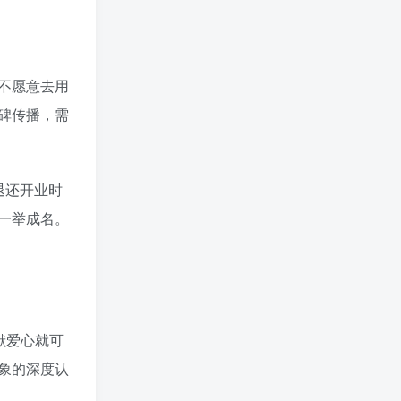
不愿意去用
碑传播，需
退还开业时
一举成名。
献爱心就可
象的深度认