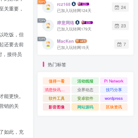
TOP3
rcz168
24
至关重要，
已加入玩转网124天
TOP4
肆意网络
23
已加入玩转网179天
以吃饭，但
TOP5
MacKen
起还要去前
7
已加入玩转网15天
时，接待员
热门标签
值得一看
活动线报
Pi Network
消息快讯查看更多 》》
业界动态
技巧分享
才能更快。
软件工具
安卓软件
wordpress
营销的关
影音图像
网站源码
区块资讯
了如此，充