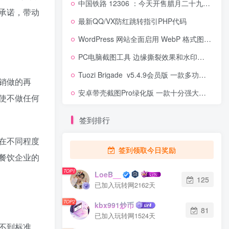
中国铁路 12306 ：今天开售腊月二十九火车票，除夕票 1 月 13 日开售
承诺，带动
最新QQ/VX防红跳转指引PHP代码
WordPress 网站全面启用 WebP 格式图片提速利器：使用指南
PC电脑截图工具 边缘撕裂效果和水印等功能
Tuozi Brigade_v5.4.9会员版 一款多功能安卓工具箱
销做的再
安卓带壳截图Pro绿化版 一款十分强大且实用的软件
使不做任何
签到排行
在不同程度
签到领取今日奖励
餐饮企业的
TOP1
LoeB__
125
已加入玩转网2162天
TOP2
kbx991炒币
81
已加入玩转网1524天
不到标准，