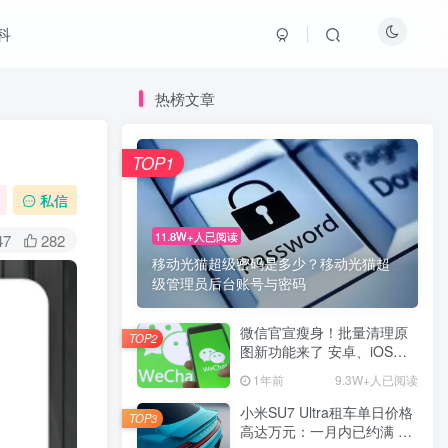
科
热榜文章
TOP1
私信
11.8W+人已阅读
47
282
移动光猫超级密码是多少？移动光猫超
级管理员后台账号与密码
微信官宣瘦身！批量清理原
TOP2
图新功能来了 安卓、iOS均
可使用
1年前
9.3W+人已阅读
小米SU7 Ultra租车单日价格
TOP3
高达万元：一月内已约满 预