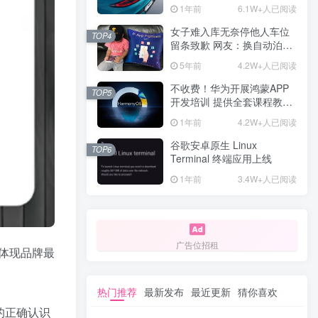
计一年回本
1年前
6.1W+人已阅读
女子难入库无奈停他人车位
TOP4
留条致歉 网友：换自动泊车
来
5年前
4.2W+人已阅读
不收费！华为开展鸿蒙APP
TOP5
开发培训 提供全套课程教学
资源
1年前
4.2W+人已阅读
谷歌安卓原生 Linux
TOP6
Terminal 终端应用上线
1年前
3.4W+人已阅读
广告位招租
体现品牌最
热门推荐
最新发布
最近更新
猜你喜欢
的正确认识