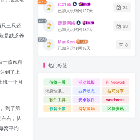
TOP3
rcz168
24
已加入玩转网127天
TOP4
肆意网络
两只三只还
23
已加入玩转网182天
般是缺乏养
TOP5
MacKen
8
已加入玩转网18天
，由于照顾精
热门标签
已达到了上
时上班一个月
值得一看
活动线报
Pi Network
消息快讯查看更多 》》
业界动态
技巧分享
软件工具
安卓软件
wordpress
乎。到了第
影音图像
网站源码
区块资讯
天左右，从
，每窝平均