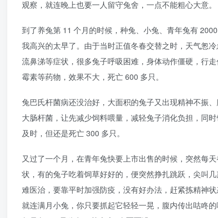
观察，就连晚上也要一人留守兔舍，一点不能粗心大意。
到了养兔第 11 个月的时候，种兔、小兔、青年兔有 2
我高兴的太早了。由于当时正值冬春交替之时，天气怱冷
流鼻涕等症状，很多兔子呼吸困难，身体动作僵硬，行走
霉素等药物，效果不大，死亡 600 多只。
兔巴氏杆菌病还没治好，大面积的兔子又出现精神不振、
大肠杆菌，让先减少饲料喂量，减轻兔子消化负担，同时
及时，但还是死亡 300 多只。
又过了一个月，在青年兔快要上市出售的时候，突然每天
状，有的兔子吃着饲草好好的，便突然挣扎跳跃，尖叫几
难医治，要靠平时加强防疫，没有好办法，赶紧拣精神状
就连满月小兔，你只要抓起它轻轻一晃，腹内传出咕咚的响