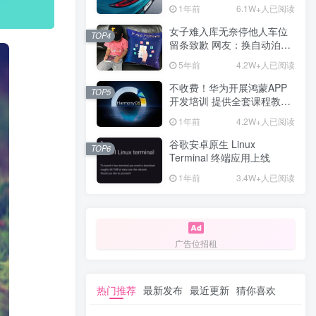
计一年回本
1年前
6.1W+人已阅读
女子难入库无奈停他人车位
TOP4
留条致歉 网友：换自动泊车
来
5年前
4.2W+人已阅读
不收费！华为开展鸿蒙APP
TOP5
开发培训 提供全套课程教学
资源
1年前
4.2W+人已阅读
谷歌安卓原生 Linux
TOP6
Terminal 终端应用上线
1年前
3.4W+人已阅读
广告位招租
热门推荐
最新发布
最近更新
猜你喜欢