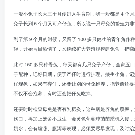
一般小兔子长大三个月便进入生育期，我一般都是 4 个
兔子长到 5 个月又可产仔兔，所以说一只母兔的繁殖力
到了第 9 个月的时候，又留了 100 多只健壮的青年兔作种
轻，开始盲目热情了，又继续扩大养殖规模建兔舍，把赚的
此时 150 多只种母兔，每天都有几只兔子产仔，全家
子配种，记好日期，便于产仔时进行护理。接生小兔，记
仔现象，如果有弃仔，还要让别的母兔抱养，抱养前还要
不仅不会抱养，有时还会把仔兔吃掉。
还要时时检查母兔是否有乳房炎，这种病是养兔的顽疾，
伤口，再加上笼舍不卫生，金黄色葡萄球菌菌乘机入侵，
奶水，会有腹涨、腹泻等表现，必须要尽早发现，及时治