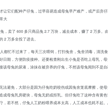
月才让它们配种产仔兔，过早容易造成母兔早产难产，或产后弃
非常大
兔，卖了 600 多只商品兔 2.7 万块，减去成本，赚了 2 万多。
 2 万多全投了进去。
五口人都忙不过来了，每天三次喂饲，打扫兔舍，兔舍消毒，清洗
好日期，方便防疫接种。还要检查刚出生小兔是否吃上母乳，母
接该母兔的尿液，涂抹在被弃养的仔兔，不然该母兔闻到不是自
无法避免，大部分是因为仔兔吃奶咬伤或因兔舍笼底摩擦，使母
造成母兔乳房硬块，母兔无奶或拒乳。但仔兔吃了这种含有黄色
疗，若不然，仔兔人工奶粉喂养成本太高，人工成本也耗不起。