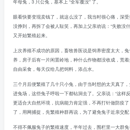
年母兔，3 只公兔，基本上 “全军覆没” 了。
眼看快要变现卖钱了，就这么没了，我当时很心痛，深受
没挣到，再拆了会被人耻笑，再加上父亲劝说：“失败没什
又开始繁殖起来。
上次养殖不成功的原因，畜牧兽医说是饲养密度太大，兔
养，房子后有一片闲置岭地，种什么作物都没收成，荒着
自由采食，每天仅给几把饲料，添点水。
三个月后便繁殖了几十只小兔，由于当时想的太天真了，
进兔场，这些兔子呼啦一下都钻洞去了。父亲说：“这样反
更适合大自然环境，抗病能力肯定强，不再打针做防疫了
了，用网捕捉，先繁殖种群再说，为了避免兔子近亲交配
不得不佩服兔子的繁殖速度，半年过去，围栏里一大群兔