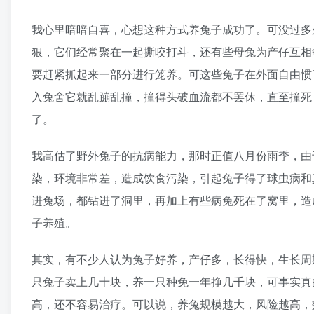
我心里暗暗自喜，心想这种方式养兔子成功了。可没过多
狠，它们经常聚在一起撕咬打斗，还有些母兔为产仔互相
要赶紧抓起来一部分进行笼养。可这些兔子在外面自由惯
入兔舍它就乱蹦乱撞，撞得头破血流都不罢休，直至撞死
了。
我高估了野外兔子的抗病能力，那时正值八月份雨季，由
染，环境非常差，造成饮食污染，引起兔子得了球虫病和
进兔场，都钻进了洞里，再加上有些病兔死在了窝里，造
子养殖。
其实，有不少人认为兔子好养，产仔多，长得快，生长周
只兔子卖上几十块，养一只种免一年挣几千块，可事实真
高，还不容易治疗。可以说，养兔规模越大，风险越高，效