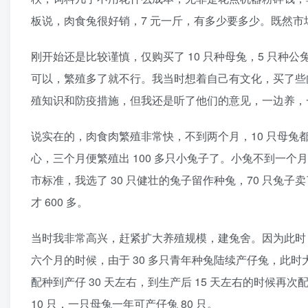
板说，肉食兔很好销，7 元一斤，有多少要多少。既然
刚开始还是比较谨慎，仅购买了 10 只种母兔，5 只
可以，繁殖多了就不行。我当时想着自己有文化，买了些
殖知识和防疫措施，但我还是听了他们的意见，一边养，
说实在的，肉食肉繁殖非常快，不到两个月，10 只母兔都产
心，三个月便繁殖出 100 多只小兔子了。小兔不到一
市标准，我选了 30 只健壮的兔子留作种兔，70 只兔子
才 600 多。
当时我非常高兴，赶紧扩大养殖规模，建兔舍。因为此时 3
六个月的时候，由于 30 多只青年种兔陆续产仔兔，此时大
配种到产仔 30 天左右，到生产后 15 天左右的时候再次
10 只，一只母兔一年可产仔兔 80 只。