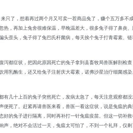
000 来只了，想着再过两个月又可卖一茬商品兔了，赚个五万多不
忽热，再加上兔舍很难保温，早晚温差大，很多兔子得了鼻炎、
偏头歪头，兔子得了兔巴氏杆菌病，每天挨个兔子打青霉素、链
腹泻都症状，把因此原因死亡的兔子拿到县畜牧局兽医解剖检查
饮用乳酶生，还又给兔子注射庆大霉素，诺弗沙星治疗细菌感染
都有几十上百的兔子突然死亡，发病太急了，每天注意观察都没
声便死了。赶紧再请兽医来看，兽医一看这症状，说是兔瘟的典
态好的兔子进行隔离，同时再补打一针兔瘟疫苗。但这一切补救
声，绝对不会活过一天，兔瘟太可怕了，不到一个礼拜，仅剩了