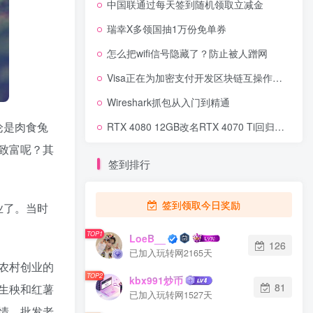
中国联通过每天签到随机领取立减金
瑞幸X多领国抽1万份免单券
怎么把wifi信号隐藏了？防止被人蹭网
Visa正在为加密支付开发区块链互操作性中心
Wireshark抓包从入门到精通
论是肉食兔
RTX 4080 12GB改名RTX 4070 Ti回归美国时间2023年1月5日上架销售
致富呢？其
签到排行
签到领取今日奖励
业了。当时
TOP1
LoeB__
126
已加入玩转网2165天
农村创业的
TOP2
kbx991炒币
81
生秧和红薯
已加入玩转网1527天
情，批发老