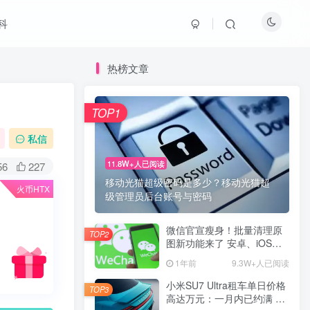
科
热榜文章
TOP1
私信
11.8W+人已阅读
56
227
移动光猫超级密码是多少？移动光猫超
火币HTX
级管理员后台账号与密码
微信官宣瘦身！批量清理原
TOP2
图新功能来了 安卓、iOS均
可使用
1年前
9.3W+人已阅读
小米SU7 Ultra租车单日价格
TOP3
高达万元：一月内已约满 预