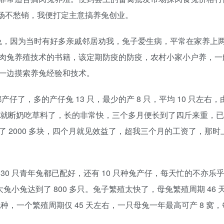
市场不愁销，我便打定主意搞养兔创业。
种公兔，因为当时有好多亲戚邻居劝我，兔子爱生病，平常在家养上
肉兔养殖技术的书籍，该定期防疫的防疫，农村小家小户养，一
一边摸索养兔经验和技术。
仔了，多的产仔兔 13 只，最少的产 8 只，平均 10 只左右
个月就断奶吃草料了，长的非常快，三个多月便长到了四斤来重，
卖了 2000 多块，四个月就见效益了，超我三个月的工资了，那
0 只青年兔都已配好，还有 10 只种兔产仔，每天忙的不亦乐
兔小兔达到了 800 多只。兔子繁殖太快了，母兔繁殖周期 46 
配种，一个繁殖周期仅 45 天左右，一只母兔一年最高可产 8 窝