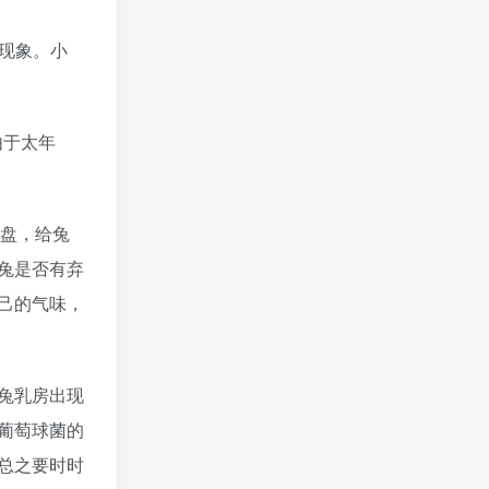
仔现象。小
由于太年
食盘，给兔
兔是否有弃
己的气味，
兔乳房出现
葡萄球菌的
总之要时时