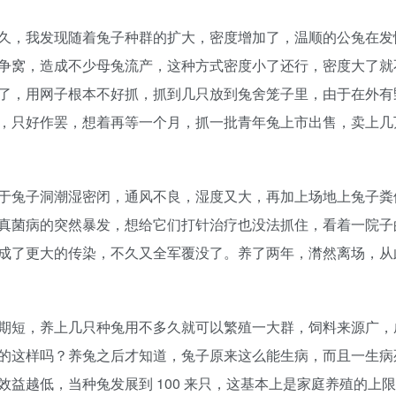
久，我发现随着兔子种群的扩大，密度增加了，温顺的公兔在发
争窝，造成不少母兔流产，这种方式密度小了还行，密度大了就
了，用网子根本不好抓，抓到几只放到兔舍笼子里，由于在外有
，只好作罢，想着再等一个月，抓一批青年兔上市出售，卖上几
于兔子洞潮湿密闭，通风不良，湿度又大，再加上场地上兔子粪
真菌病的突然暴发，想给它们打针治疗也没法抓住，看着一院子
成了更大的传染，不久又全军覆没了。养了两年，潸然离场，从
期短，养上几只种兔用不多久就可以繁殖一大群，饲料来源广，
的这样吗？养兔之后才知道，兔子原来这么能生病，而且一生病
益越低，当种兔发展到 100 来只，这基本上是家庭养殖的上