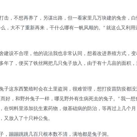
打击，不想再养了，另谋出路，但一看家里几万块建的兔舍，白
么，大不了重新再来，干什么哪有一帆风顺的。” 就这么又利用
舍建设不合理，他的说法我也非常认同，想着改进养殖方式，变
多年了，便买了铁丝网把几只兔子放入，由于有十几亩的面积，
兔子这东西繁殖时会在土里盗洞，很难管理，想打疫苗防疫都没
而好，和野外兔子一样，哪见野外有生病死去的兔子。” 我一想
，在饲料里添加抗生素药物，做基础病的防治，等再过上几个月
，又放入了十只种公兔。
子，蹦蹦跳跳几百只根本数不清，满地都是兔子洞。