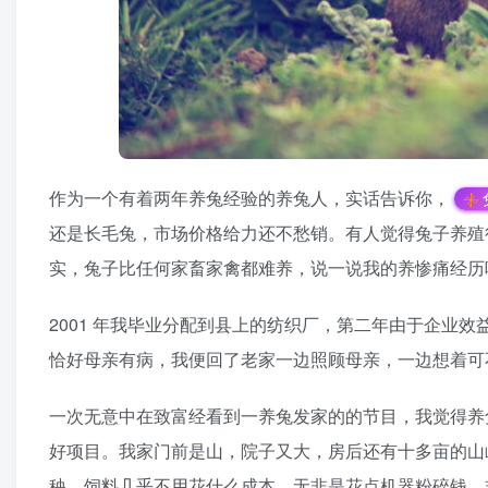
作为一个有着两年养兔经验的养兔人，实话告诉你，
还是长毛兔，市场价格给力还不愁销。有人觉得兔子养殖
实，兔子比任何家畜家禽都难养，说一说我的养惨痛经历
2001 年我毕业分配到县上的纺织厂，第二年由于企业
恰好母亲有病，我便回了老家一边照顾母亲，一边想着可
一次无意中在致富经看到一养兔发家的的节目，我觉得养
好项目。我家门前是山，院子又大，房后还有十多亩的山
秧，饲料几乎不用花什么成本，无非是花点机器粉碎钱，