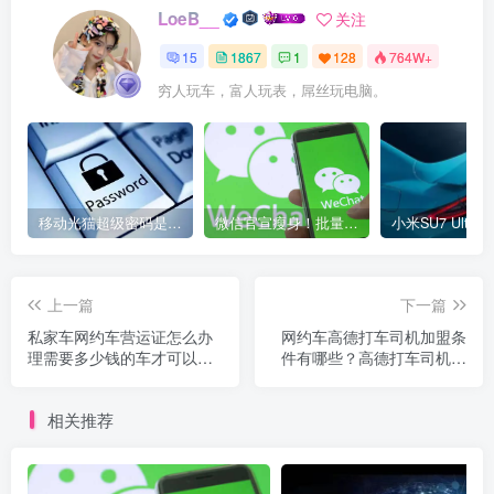
LoeB__
关注
15
1867
1
128
764W+
穷人玩车，富人玩表，屌丝玩电脑。
移动光猫超级密码是多少？移动光猫超级管理员后台账号与密码
微信官宣瘦身！批量清理原图新功能来了 安卓、iOS均可使用
上一篇
下一篇
私家车网约车营运证怎么办
网约车高德打车司机加盟条
理需要多少钱的车才可以
件有哪些？高德打车司机加
办？跑网约车哪个平台收入
盟条件及注意事项？
高？
相关推荐