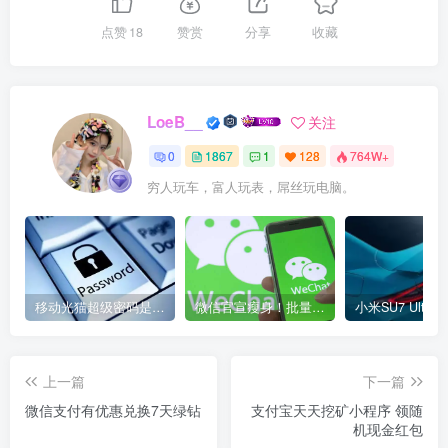
点赞
18
赞赏
分享
收藏
LoeB__
关注
0
1867
1
128
764W+
穷人玩车，富人玩表，屌丝玩电脑。
移动光猫超级密码是多少？移动光猫超级管理员后台账号与密码
微信官宣瘦身！批量清理原图新功能来了 安卓、iOS均可使用
上一篇
下一篇
微信支付有优惠兑换7天绿钻
支付宝天天挖矿小程序 领随
机现金红包