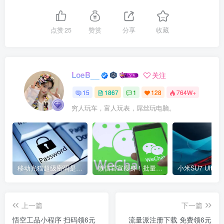
点赞
25
赞赏
分享
收藏
LoeB__
关注
15
1867
1
128
764W+
穷人玩车，富人玩表，屌丝玩电脑。
移动光猫超级密码是多少？移动光猫超级管理员后台账号与密码
微信官宣瘦身！批量清理原图新功能来了 安卓、iOS均可使用
上一篇
下一篇
悟空工品小程序 扫码领6元
流量派注册下载 免费领6元