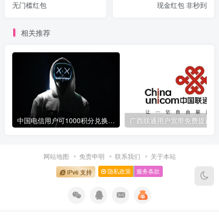
无门槛红包
现金红包 非秒到
相关推荐
中国电信用户可1000积分兑换10元话费
广
网站地图
免责申明
联系我们
关于本站
隐私政策
服务条款
IPv6 支持